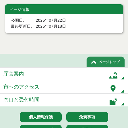
取結果
ページ情報
令和８年１月２２日執行 物品（公開調達）見積徴
取結果
公開日
2025年07月22日
最終更新日
2025年07月18日
令和８年１月１６日執行 物品（公開調達）見積徴
取結果
令和８年１月８日執行 物品（公開調達）見積徴取
結果
ページトップ
令和７年１２月１８日執行 物品（公開調達）見積
徴取結果
庁舎案内
令和７年１２月１１日執行 物品（公開調達）見積
徴取結果
市へのアクセス
令和７年１２月４日執行 物品（公開調達）見積徴
窓口と受付時間
取結果
令和７年１１月２８日執行 物品（公開調達）見積
個人情報保護
免責事項
徴取結果