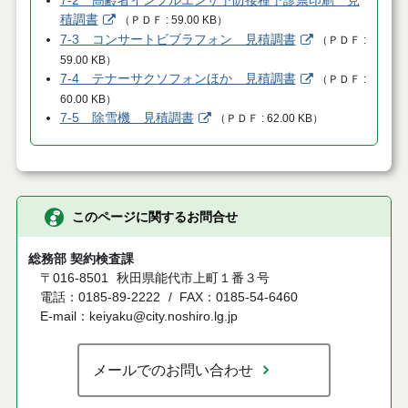
7-2 高齢者インフルエンザ予防接種予診票印刷 見
積調書
（
ＰＤＦ
59.00 KB
）
7-3 コンサートビブラフォン 見積調書
（
ＰＤＦ
59.00 KB
）
7-4 テナーサクソフォンほか 見積調書
（
ＰＤＦ
60.00 KB
）
7-5 除雪機 見積調書
（
ＰＤＦ
62.00 KB
）
このページに関するお問合せ
総務部 契約検査課
〒016-8501
秋田県能代市上町１番３号
電話：0185-89-2222
FAX：0185-54-6460
E-mail：keiyaku@city.noshiro.lg.jp
メールでのお問い合わせ