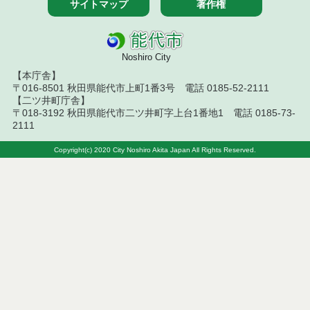
サイトマップ
著作権
令和７年１０月２３日執行 物品（公開調達）見積
徴取結果
令和７年１０月１７日執行 物品（公開調達）見積
Noshiro City
徴取結果
【本庁舎】
令和７年１０月９日執行 物品（公開調達）見積徴
〒016-8501 秋田県能代市上町1番3号 電話 0185-52-2111
取結果
【二ツ井町庁舎】
〒018-3192 秋田県能代市二ツ井町字上台1番地1 電話 0185-73-
2111
令和７年１０月２日執行 物品（公開調達）見積徴
取結果
Copyright(c) 2020 City Noshiro Akita Japan All Rights Reserved.
令和７年９月２６日執行 物品（公開調達）見積徴
取結果
令和７年９月１９日執行 物品（公開調達）見積徴
取結果
令和７年９月４日執行 物品（公開調達）見積徴取
結果
令和７年７月３１日執行 物品（公開調達）見積徴
取結果