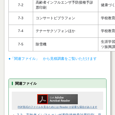
高齢者インフルエンザ予防接種予診
7-2
健康づ
票印刷
7-3
コンサートビブラフォン
学校教
7-4
テナーサクソフォンほか
学校教
生涯学
7-5
除雪機
ツ振興
●「関連ファイル」 から見積調書をご覧いただけます
関連ファイル
PDF形式のファイルを見るためには Reader が必要な場合があります