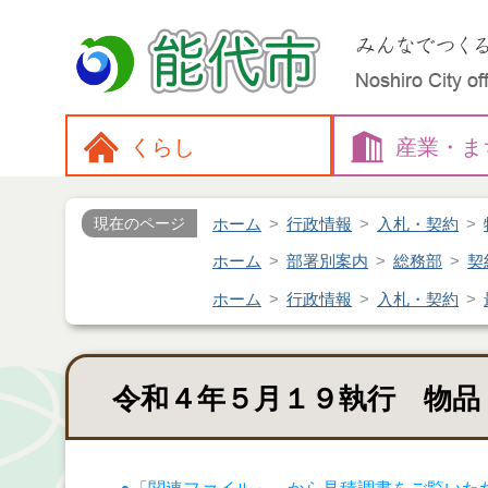
くらし
産業・
ま
ホーム
行政情報
入札・契約
現在のページ
ホーム
部署別案内
総務部
契
ホーム
行政情報
入札・契約
令和４年５月１９執行 物品