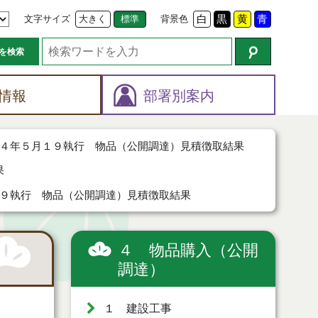
文字サイズ
大きく
標準
背景色
白
黒
黄
青
を検索
情報
部署別案内
４年５月１９執行 物品（公開調達）見積徴取結果
果
９執行 物品（公開調達）見積徴取結果
４ 物品購入（公開
調達）
１ 建設工事