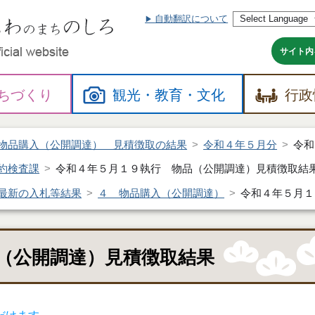
自動翻訳について
本
文
へ
サイト内
ちづくり
観光・
教育・
文化
行政
物品購入（公開調達） 見積徴取の結果
令和４年５月分
令和
約検査課
令和４年５月１９執行 物品（公開調達）見積徴取結
最新の入札等結果
４ 物品購入（公開調達）
令和４年５月１
（公開調達）見積徴取結果