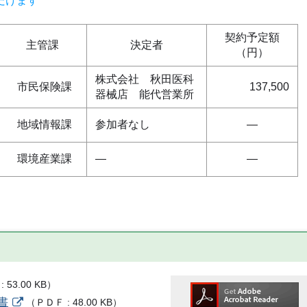
だけます
契約予定額
主管課
決定者
（円）
株式会社 秋田医科
市民保険課
137,500
器械店 能代営業所
地域情報課
参加者なし
―
環境産業課
―
―
53.00 KB
）
書
（
ＰＤＦ
48.00 KB
）