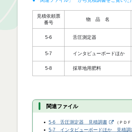
●「関連ファイル」 から見積調書をご覧いた
見積依頼票
物 品 名
番号
5-6
舌圧測定器
5-7
インタビューボードほか
5-8
採草地用肥料
関連ファイル
5-6 舌圧測定器 見積調書
（
ＰＤＦ
5-7 インタビューボードほか 見積調