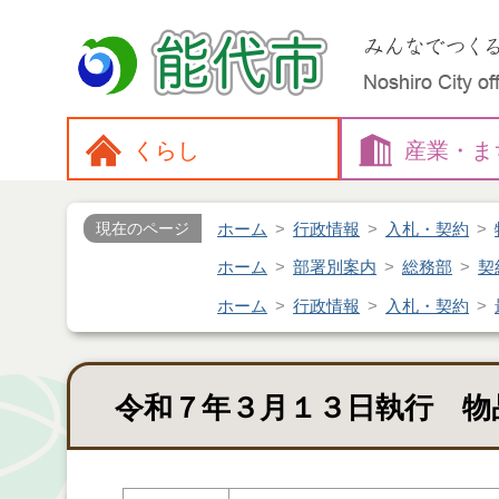
くらし
産業・
ま
ホーム
行政情報
入札・契約
現在のページ
ホーム
部署別案内
総務部
契
ホーム
行政情報
入札・契約
令和７年３月１３日執行 物