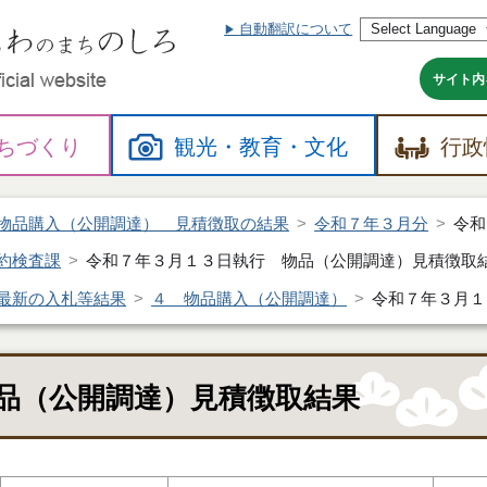
自動翻訳について
本
文
へ
サイト内
ちづくり
観光・
教育・
文化
行政
物品購入（公開調達） 見積徴取の結果
令和７年３月分
令和
約検査課
令和７年３月１３日執行 物品（公開調達）見積徴取
最新の入札等結果
４ 物品購入（公開調達）
令和７年３月１
品（公開調達）見積徴取結果