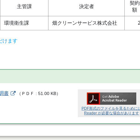
契約
主管課
決定者
額
環境衛生課
畑クリーンサービス株式会社
だけます
調書
（
ＰＤＦ
51.00 KB
）
PDF形式のファイルを見るために
Reader が必要な場合があります