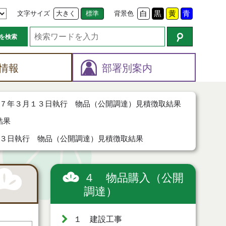
文字サイズ
大きく
標準
背景色
白
黒
黄
青
を検索
情報
部署別案内
７年３月１３日執行 物品（公開調達）見積徴取結果
結果
３日執行 物品（公開調達）見積徴取結果
４ 物品購入（公開
調達）
１ 建設工事