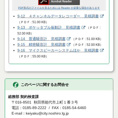
PDF形式のファイルを見るためには Reader が必要な場合があります
9-12 ４チャンネルデータレコーダー 見積調書
（
ＰＤＦ
51.00 KB
）
9-13 ポケッタブル振動計 見積調書
（
ＰＤＦ
52.00 KB
）
9-14 普通騒音計 見積調書
（
ＰＤＦ
51.00 KB
）
9-15 精密騒音計 見積調書
（
ＰＤＦ
52.00 KB
）
9-16 マイクスピーカーシステムほか 見積調書
（
ＰＤＦ
55.00 KB
）
このページに関するお問合せ
総務部 契約検査課
〒016-8501
秋田県能代市上町１番３号
電話：0185-89-2222
FAX：0185-54-6460
E-mail：keiyaku@city.noshiro.lg.jp