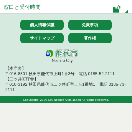
窓口と受付時間
令和７年１２月４日執行 物品（公開調達）見積徴
取結果
個人情報保護
免責事項
令和７年１１月２８日執行 物品（公開調達）見積
徴取結果
サイトマップ
著作権
令和７年１０月２３日執行 物品（公開調達）見積
徴取結果
Noshiro City
令和７年１０月１７日執行 物品（公開調達）見積
徴取結果
【本庁舎】
〒016-8501 秋田県能代市上町1番3号 電話 0185-52-2111
令和７年１０月９日執行 物品（公開調達）見積徴
【二ツ井町庁舎】
取結果
〒018-3192 秋田県能代市二ツ井町字上台1番地1 電話 0185-73-
2111
令和７年１０月２日執行 物品（公開調達）見積徴
取結果
Copyright(c) 2020 City Noshiro Akita Japan All Rights Reserved.
令和７年９月２６日執行 物品（公開調達）見積徴
取結果
令和７年９月１９日執行 物品（公開調達）見積徴