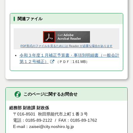
関連ファイル
PDF形式のファイルを見るためには Reader が必要な場合があります
令和３年度１月補正予算書・事項別明細書（一般会計
第１２号補正）
（
ＰＤＦ
1.61 MB
）
このページに関するお問合せ
総務部 財政課 財政係
〒016-8501
秋田県能代市上町１番３号
電話：0185-89-2122
FAX：0185-89-1762
E-mail：zaisei@city.noshiro.lg.jp