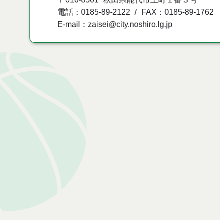
電話：0185-89-2122
FAX：0185-89-1762
E-mail：zaisei@city.noshiro.lg.jp