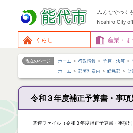
くらし
産業・
ま
ホーム
行政情報
予算・決算
現在のページ
ホーム
部署別案内
総務部
財
令和３年度補正予算書・事項
関連ファイル（令和３年度補正予算書・事項別