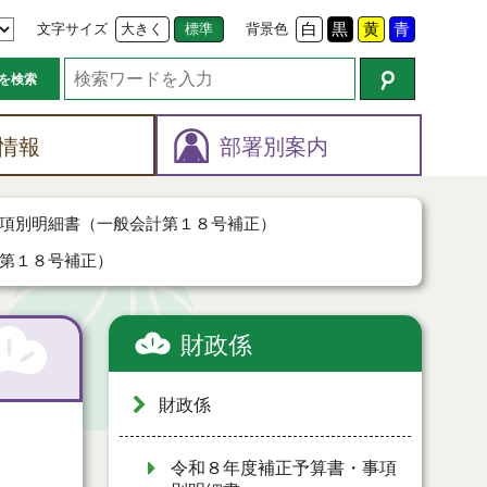
文字サイズ
大きく
標準
背景色
白
黒
黄
青
を検索
情報
部署別案内
項別明細書（一般会計第１８号補正）
第１８号補正）
財政係
財政係
令和８年度補正予算書・事項