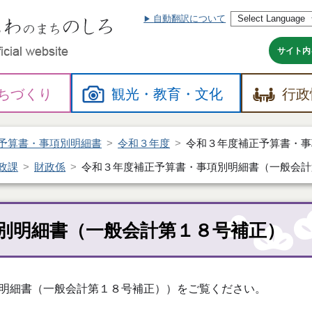
自動翻訳について
本
文
へ
サイト内
ちづくり
観光・
教育・
文化
行政
予算書・事項別明細書
令和３年度
令和３年度補正予算書・事
政課
財政係
令和３年度補正予算書・事項別明細書（一般会計
別明細書（一般会計第１８号補正）
明細書（一般会計第１８号補正））をご覧ください。