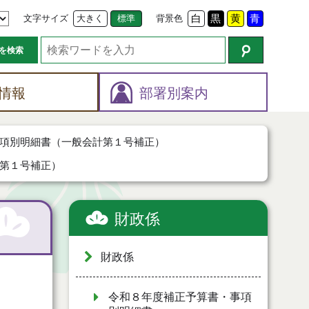
文字サイズ
大きく
標準
背景色
白
黒
黄
青
を検索
情報
部署別案内
項別明細書（一般会計第１号補正）
第１号補正）
財政係
財政係
令和８年度補正予算書・事項