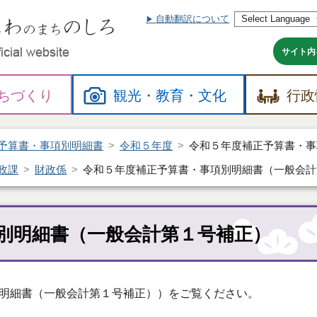
自動翻訳について
本
文
へ
サイト内
ちづくり
観光・
教育・
文化
行政
予算書・事項別明細書
令和５年度
令和５年度補正予算書・事
政課
財政係
令和５年度補正予算書・事項別明細書（一般会計
別明細書（一般会計第１号補正）
明細書（一般会計第１号補正））をご覧ください。