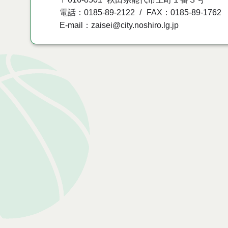
電話：0185-89-2122
FAX：0185-89-1762
E-mail：zaisei@city.noshiro.lg.jp