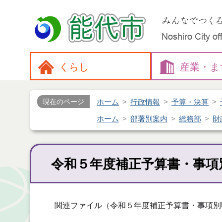
くらし
産業・
ま
ホーム
行政情報
予算・決算
現在のページ
ホーム
部署別案内
総務部
財
令和５年度補正予算書・事項
関連ファイル（令和５年度補正予算書・事項別