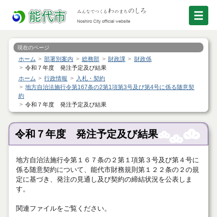
現在のページ
ホーム
部署別案内
総務部
財政課
財政係
令和７年度 発注予定及び結果
ホーム
行政情報
入札・契約
地方自治法施行令第167条の2第1項第3号及び第4号に係る随意契
約
令和７年度 発注予定及び結果
令和７年度 発注予定及び結果
地方自治法施行令第１６７条の２第１項第３号及び第４号に
係る随意契約について、能代市財務規則第１２２条の２の規
定に基づき、発注の見通し及び契約の締結状況を公表しま
す。
関連ファイルをご覧ください。