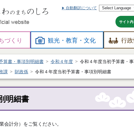
自動翻訳について
本
文
へ
サイト内
ちづくり
観光・
教育・
文化
行政
予算書・事項別明細書
令和４年度
令和４年度当初予算書・事
政課
財政係
令和４年度当初予算書・事項別明細書
別明細書
業会計分）をご覧ください。