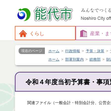
くらし
産業・
ま
ホーム
行政情報
予算・決算
現在のページ
ホーム
部署別案内
総務部
財
令和４年度当初予算書・事項
関連ファイル（一般会計・特別会計分、公営企