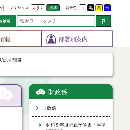
文字サイズ
大きく
標準
背景色
白
黒
黄
青
を検索
情報
部署別案内
項別明細書
財政係
財政係
令和８年度補正予算書・事項