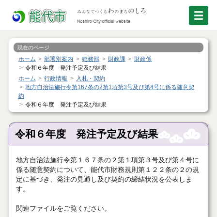
現在のページ
ホーム
部署別案内
総務部
財政課
財政係
令和６年度 発注予定及び結果
ホーム
行政情報
入札・契約
地方自治法施行令第167条の2第1項第3号及び第4号に係る随意契
約
令和６年度 発注予定及び結果
令和６年度 発注予定及び結果
地方自治法施行令第１６７条の２第１項第３号及び第４号に
係る随意契約について、能代市財務規則第１２２条の２の規
定に基づき、発注の見通し及び契約の締結状況を公表しま
す。
関連ファイルをご覧ください。