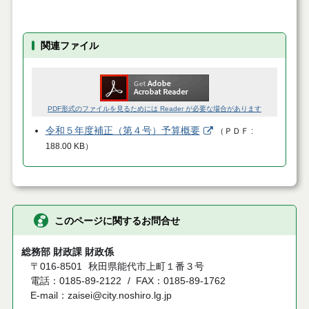
関連ファイル
PDF形式のファイルを見るためには Reader が必要な場合があります
令和５年度補正（第４号）予算概要
（
ＰＤＦ
188.00 KB
）
このページに関するお問合せ
総務部 財政課 財政係
〒016-8501
秋田県能代市上町１番３号
電話：0185-89-2122
FAX：0185-89-1762
E-mail：zaisei@city.noshiro.lg.jp