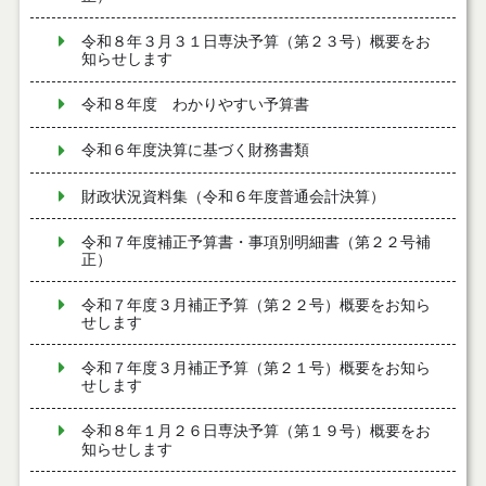
令和８年３月３１日専決予算（第２３号）概要をお
知らせします
令和８年度 わかりやすい予算書
令和６年度決算に基づく財務書類
財政状況資料集（令和６年度普通会計決算）
令和７年度補正予算書・事項別明細書（第２２号補
正）
令和７年度３月補正予算（第２２号）概要をお知ら
せします
令和７年度３月補正予算（第２１号）概要をお知ら
せします
令和８年１月２６日専決予算（第１９号）概要をお
知らせします