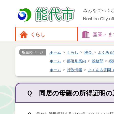
くらし
産業・
ま
ホーム
くらし
税金
よくある
現在のページ
ホーム
部署別案内
総務部
税
ホーム
行政情報
よくある質問
Ｑ 同居の母親の所得証明の