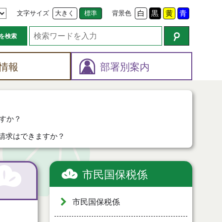
文字サイズ
大きく
標準
背景色
白
黒
黄
青
を検索
情報
部署別案内
すか？
請求はできますか？
市民国保税係
市民国保税係