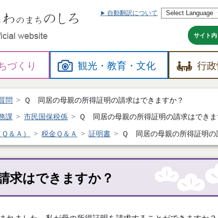
自動翻訳について
本
文
へ
サイト内
ちづくり
観光・
教育・
文化
行政
質問
Ｑ 同居の母親の所得証明の請求はできますか？
務課
市民国保税係
Ｑ 同居の母親の所得証明の請求はできま
（Ｑ＆Ａ）
税金Ｑ＆Ａ
証明書
Ｑ 同居の母親の所得証明の
請求はできますか？