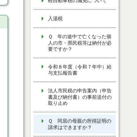
軽自動車税の減免について
入湯税
Ｑ 年の途中で亡くなった個
人の市・県民税等は納付が必
要ですか？
令和８年度（令和７年中）給
与支払報告書
法人市民税の申告案内（申告
書及び納付書）の事前送付の
取り止め
Ｑ 同居の母親の所得証明の
請求はできますか？