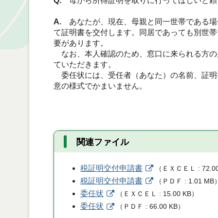
Q.
母から所得証明を取りに行ってほしいと頼
A.
あなたが、現在、母親と同一世帯である場
て証明書を交付します。同居であっても別世帯
要があります。
なお、本人確認のため、窓口に来られる方の
ていただきます。
委任状には、受任者（あなた）の名前、証明
意の様式でかまいません。
関連ファイル
税証明交付申請書
（
ＥＸＣＥＬ
72.0
税証明交付申請書
（
ＰＤＦ
1.01 MB
委任状
（
ＥＸＣＥＬ
15.00 KB
）
委任状
（
ＰＤＦ
66.00 KB
）