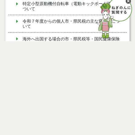
特定小型原動機付自転車（電動キックボード等）に
ついて
令和７年度からの個人市・県民税の主な変更点につ
いて
海外へ出国する場合の市・県民税等・国民健康保険
税の手続きについて
市・県民税等の特別徴収について
ページ情報
市・県民税の公的年金からの特別徴収制度について
公開日
2017年01月04日
最終更新日
2021年04月15日
個人市・県民税の計算 均等割
市・県民税等の納付方法
個人市・県民税が課税されない人
ページトップ
Ｑ 妻にパート収入がある場合の配偶者控除はどうな
りますか？
庁舎案内