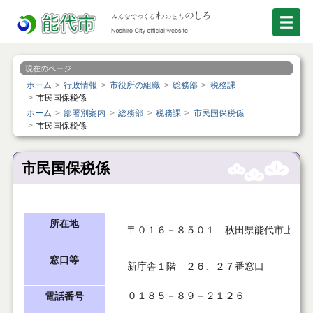
現在のページ
ホーム
行政情報
市役所の組織
総務部
税務課
市民国保税係
ホーム
部署別案内
総務部
税務課
市民国保税係
市民国保税係
市民国保税係
所在地
〒０１６－８５０１ 秋田県能代市上町１
窓口等
新庁舎１階 ２６、２７番窓口
０１８５－８９－２１２６
電話番号