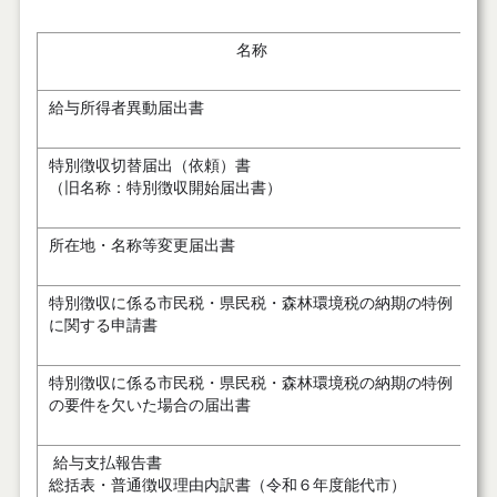
名称
給与所得者異動届出書
退
特別徴収切替届出（依頼）書
就
（旧名称：特別徴収開始届出書）
所在地・名称等変更届出書
特
特別徴収に係る市民税・県民税・森林環境税の納期の特例
納
に関する申請書
(
特別徴収に係る市民税・県民税・森林環境税の納期の特例
納
の要件を欠いた場合の届出書
(
給与支払報告書
毎
総括表・普通徴収理由内訳書（令和６年度能代市）