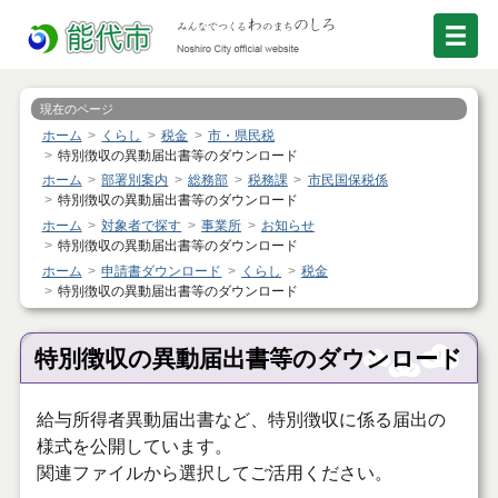
現在のページ
ホーム
くらし
税金
市・県民税
特別徴収の異動届出書等のダウンロード
ホーム
部署別案内
総務部
税務課
市民国保税係
特別徴収の異動届出書等のダウンロード
ホーム
対象者で探す
事業所
お知らせ
特別徴収の異動届出書等のダウンロード
ホーム
申請書ダウンロード
くらし
税金
特別徴収の異動届出書等のダウンロード
特別徴収の異動届出書等のダウンロード
給与所得者異動届出書など、特別徴収に係る届出の
様式を公開しています。
関連ファイルから選択してご活用ください。