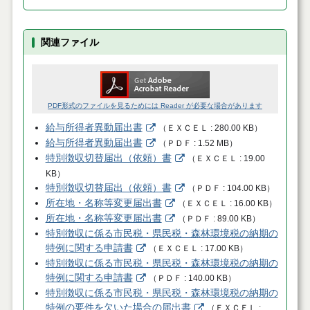
関連ファイル
PDF形式のファイルを見るためには Reader が必要な場合があります
給与所得者異動届出書
（
ＥＸＣＥＬ
280.00 KB
）
給与所得者異動届出書
（
ＰＤＦ
1.52 MB
）
特別徴収切替届出（依頼）書
（
ＥＸＣＥＬ
19.00
KB
）
特別徴収切替届出（依頼）書
（
ＰＤＦ
104.00 KB
）
所在地・名称等変更届出書
（
ＥＸＣＥＬ
16.00 KB
）
所在地・名称等変更届出書
（
ＰＤＦ
89.00 KB
）
特別徴収に係る市民税・県民税・森林環境税の納期の
特例に関する申請書
（
ＥＸＣＥＬ
17.00 KB
）
特別徴収に係る市民税・県民税・森林環境税の納期の
特例に関する申請書
（
ＰＤＦ
140.00 KB
）
特別徴収に係る市民税・県民税・森林環境税の納期の
特例の要件を欠いた場合の届出書
（
ＥＸＣＥＬ