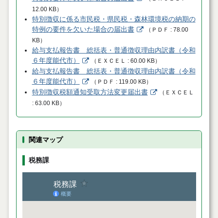
12.00 KB
）
特別徴収に係る市民税・県民税・森林環境税の納期の
特例の要件を欠いた場合の届出書
（
ＰＤＦ
78.00
KB
）
給与支払報告書 総括表・普通徴収理由内訳書（令和
６年度能代市）
（
ＥＸＣＥＬ
60.00 KB
）
給与支払報告書 総括表・普通徴収理由内訳書（令和
６年度能代市）
（
ＰＤＦ
119.00 KB
）
特別徴収税額通知受取方法変更届出書
（
ＥＸＣＥＬ
63.00 KB
）
関連マップ
税務課