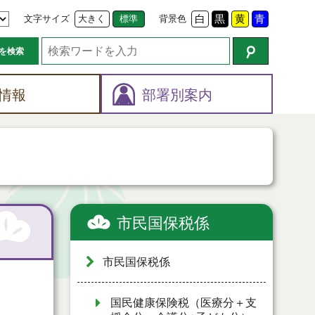
文字サイズ
大きく
標準
背景色
白
黒
黄
青
を検索
情報
部署別案内
市民国保税係
市民国保税係
国民健康保険税（医療分＋支