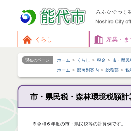
くらし
産業・
ま
ホーム
くらし
税金
市・県民
現在のページ
ホーム
部署別案内
総務部
税
市・県民税・森林環境税額計
※令和６年度の市・県民税等の計算例です。