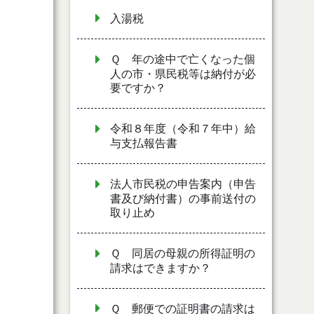
入湯税
Ｑ 年の途中で亡くなった個
人の市・県民税等は納付が必
要ですか？
令和８年度（令和７年中）給
与支払報告書
法人市民税の申告案内（申告
書及び納付書）の事前送付の
取り止め
Ｑ 同居の母親の所得証明の
請求はできますか？
Ｑ 郵便での証明書の請求は