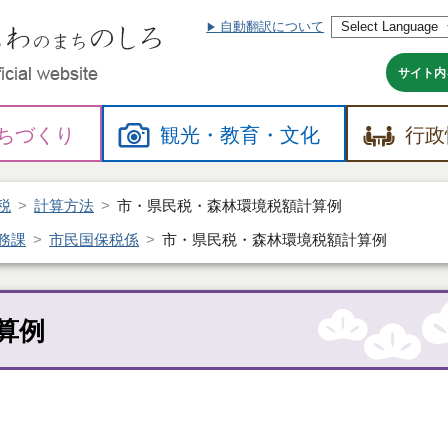
自動翻訳について
本
文
へ
サイト内
ちづくり
観光・
教育・
文化
行政
税
計算方法
市・県民税・森林環境税額計算例
務課
市民国保税係
市・県民税・森林環境税額計算例
算例