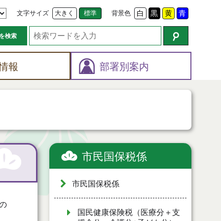
文字サイズ
大きく
標準
背景色
白
黒
黄
青
を検索
情報
部署別案内
市民国保税係
市民国保税係
の
国民健康保険税（医療分＋支