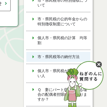
市・県民税等の特別徴収につ
せ
いて
市・県民税の公的年金からの
特別徴収制度について
個人市・県民税の計算 均等
割
市・県民税等の納付方法
個人市・県民税が課税されな
い人
Ｑ 妻にパート収入がある場
合の配偶者控除はどうなりま
すか？