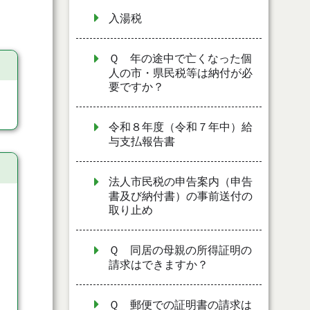
入湯税
Ｑ 年の途中で亡くなった個
人の市・県民税等は納付が必
要ですか？
令和８年度（令和７年中）給
与支払報告書
法人市民税の申告案内（申告
書及び納付書）の事前送付の
取り止め
Ｑ 同居の母親の所得証明の
請求はできますか？
Ｑ 郵便での証明書の請求は