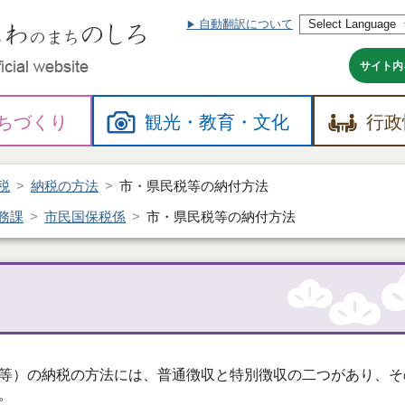
自動翻訳について
本
文
へ
サイト内
ちづくり
観光・
教育・
文化
行政
税
納税の方法
市・県民税等の納付方法
務課
市民国保税係
市・県民税等の納付方法
等）の納税の方法には、普通徴収と特別徴収の二つがあり、そ
。