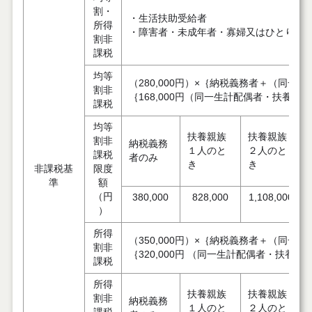
割・
・生活扶助受給者
所得
・障害者・未成年者・寡婦又はひとり親
割非
課税
均等
（280,000円）×｛納税義務者＋（同
割非
｛168,000円（同一生計配偶者・扶養あり
課税
均等
扶養親族
扶養親族
割非
納税義務
１人のと
２人のと
課税
者のみ
き
き
非課税基
限度
準
額
（円
380,000
828,000
1,108,000
）
所得
（350,000円）×｛納税義務者＋（同
割非
｛320,000円 （同一生計配偶者・扶養あ
課税
所得
扶養親族
扶養親族
割非
納税義務
１人のと
２人のと