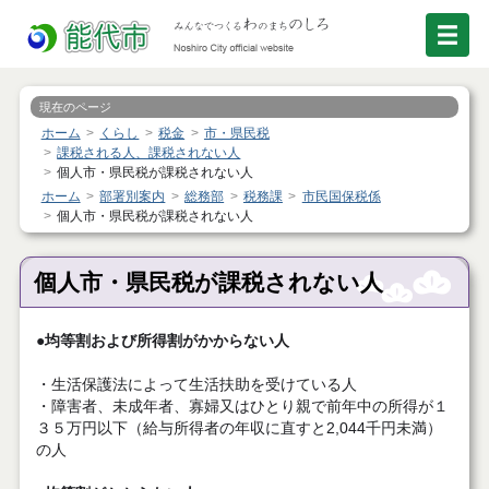
現在のページ
ホーム
くらし
税金
市・県民税
課税される人、課税されない人
個人市・県民税が課税されない人
ホーム
部署別案内
総務部
税務課
市民国保税係
個人市・県民税が課税されない人
個人市・県民税が課税されない人
●
均等割および所得割がかからない人
・生活保護法によって生活扶助を受けている人
・障害者、未成年者、寡婦又はひとり親で前年中の所得が１
３５万円以下（給与所得者の年収に直すと2,044千円未満）
の人