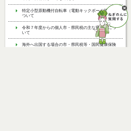
特定小型原動機付自転車（電動キックボード等）に
ついて
令和７年度からの個人市・県民税の主な変更点につ
いて
海外へ出国する場合の市・県民税等・国民健康保険
税の手続きについて
市・県民税等の特別徴収について
市・県民税の公的年金からの特別徴収制度について
個人市・県民税の計算 均等割
市・県民税等の納付方法
個人市・県民税が課税されない人
Ｑ 妻にパート収入がある場合の配偶者控除はどうな
りますか？