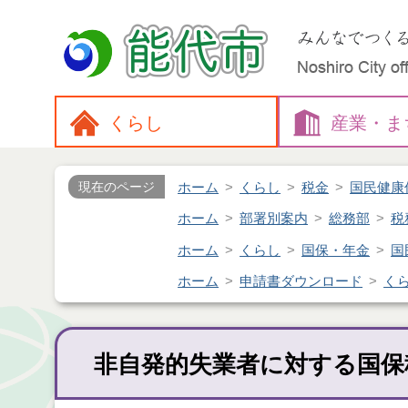
くらし
産業・
ま
ホーム
くらし
税金
国民健康
現在のページ
ホーム
部署別案内
総務部
税
ホーム
くらし
国保・年金
国
ホーム
申請書ダウンロード
く
非自発的失業者に対する国保