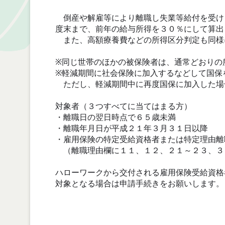
倒産や解雇等により離職し失業等給付を受け
度末まで、前年の給与所得を３０％にして算出
また、高額療養費などの所得区分判定も同様
※同じ世帯のほかの被保険者は、通常どおりの
※軽減期間に社会保険に加入するなどして国保
ただし、軽減期間中に再度国保に加入した場
対象者（３つすべてに当てはまる方）
・離職日の翌日時点で６５歳未満
・離職年月日が平成２１年３月３１日以降
・雇用保険の特定受給資格者または特定理由離
（離職理由欄に１１、１２、２１～２３、３
ハローワークから交付される雇用保険受給資格
対象となる場合は申請手続きをお願いします。