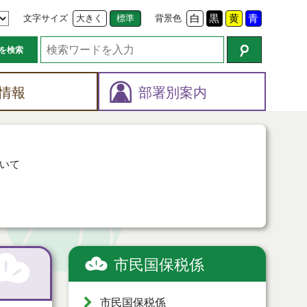
文字サイズ
大きく
標準
背景色
白
黒
黄
青
を検索
情報
部署別案内
いて
市民国保税係
市民国保税係