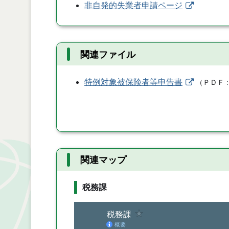
非自発的失業者申請ページ
関連ファイル
特例対象被保険者等申告書
（
ＰＤＦ
関連マップ
税務課