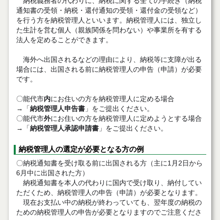
納税義務者の代わりに、納税に関する全ての手続き（納税
通知書の受領・納税・還付通知の受領・還付金の受領など）
を行う方を納税管理人といいます。納税管理人には、独立し
た生計を営む個人（親族関係を問わない）や事業所を有する
法人を定めることができます。
海外へ出国されるなどの理由により、納税等に支障が出る
場合には、出国される前に納税管理人の申告（申請）が必要
です。
〇能代市
内
にお住いの方を納税管理人に定める場合
→「
納税管理人申告書
」をご提出ください。
〇能代市
外
にお住いの方を納税管理人に定めようとする場合
→「
納税管理人承認申請書
」をご提出ください。
納税管理人の選定が必要となる方の例
〇納税通知書を受け取る前に出国される方（主に1月2日から
6月中に出国された方）
納税通知書を本人の代わりに国内で受け取り、納付してい
ただくため、納税管理人の申告（申請）が必要となります。
現在お支払い中の納税が終わっていても、翌年度の納税の
ための納税管理人の申告が必要となりますのでご注意くださ