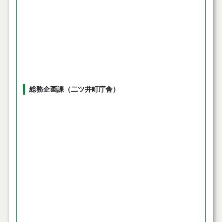
総務企画課（二ツ井町庁舎）