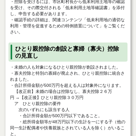
・控除を受けるには、市区町村長から低未利用土地等の確認
を受け、その際交付される「低未利用土地等確認書」を添付
し、申告する必要があります。
・確認手続の詳細は、関連コンテンツ「低未利用地の適切な
利用・管理を促進するための特例措置について」をご覧くだ
さい。
ひとり親控除の創設と寡婦（寡夫）控除
の見直し
・未婚の人も対象になるひとり親控除が創設されました。
・寡夫控除と特別の寡婦が廃止され、ひとり親控除に統合さ
れました。
・合計所得金額が500万円を超える人は対象外になります。
【改正前】未婚の場合は控除なし、寡夫控除２６万
円 →【改正後】ひとり親控除３０万円
ア ひとり親控除の要件
次のいずれにも該当する人
・合計所得金額が500万円以下であること。
・総所得金額等が48万円以下の生計を一にする子（他の
同一生計配偶者や扶養親族とされている人を除く）がいるこ
と。