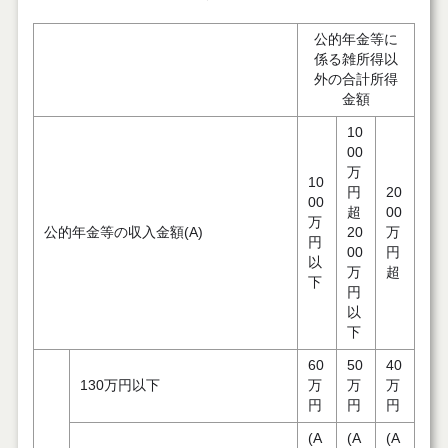
公的年金等に
係る雑所得以
外の合計所得
金額
10
00
万
10
円
20
00
超
00
万
公的年金等の収入金額(A)
20
万
円
00
円
以
万
超
下
円
以
下
60
50
40
130万円以下
万
万
万
円
円
円
(A
(A
(A