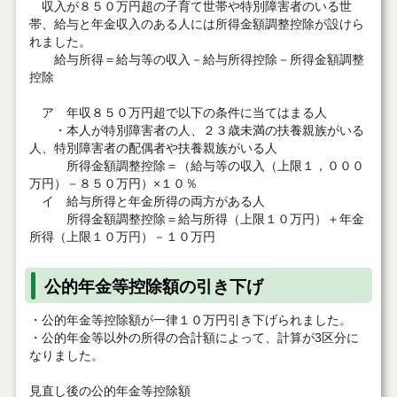
収入が８５０万円超の子育て世帯や特別障害者のいる世
帯、給与と年金収入のある人には所得金額調整控除が設けら
れました。
給与所得＝給与等の収入－給与所得控除－所得金額調整
控除
ア 年収８５０万円超で以下の条件に当てはまる人
・本人が特別障害者の人、２３歳未満の扶養親族がいる
人、特別障害者の配偶者や扶養親族がいる人
所得金額調整控除＝（給与等の収入（上限１，０００
万円）－８５０万円）×１０％
イ 給与所得と年金所得の両方がある人
所得金額調整控除＝給与所得（上限１０万円）＋年金
所得（上限１０万円）－１０万円
公的年金等控除額の引き下げ
・公的年金等控除額が一律１０万円引き下げられました。
・公的年金等以外の所得の合計額によって、計算が3区分に
なりました。
見直し後の公的年金等控除額