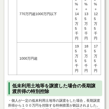
%
%
%
＋
＋
＋
770万円超1000万円以下
14
13
12
5
5
5
万
万
万
5
5
5
千
千
千
円
円
円
19
18
17
5
5
5
万
万
万
1000万円超
5
5
5
千
千
千
円
円
円
低未利用土地等を譲渡した場合の長期譲
渡所得の特別控除
・個人が一定の低未利用土地等の譲渡をした場合，長期譲渡
所得から１００万円を控除する特例措置が創設されました。