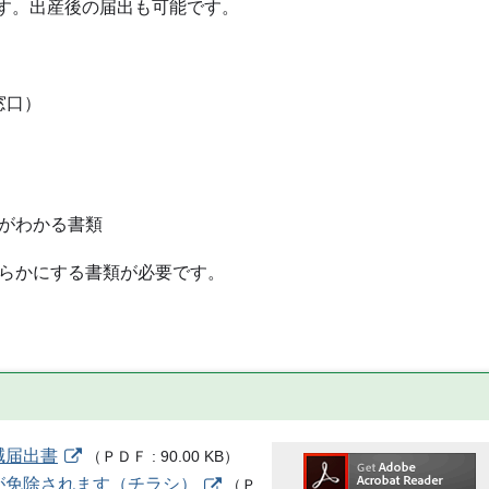
。出産後の届出も可能です。
窓口）
がわかる書類
らかにする書類が必要です。
減届出書
（
ＰＤＦ
90.00 KB
）
が免除されます（チラシ）
（
Ｐ