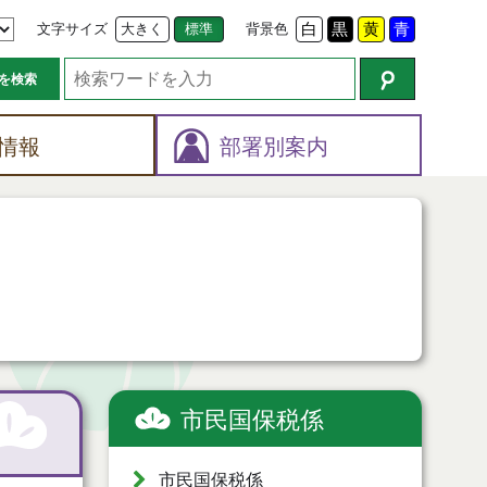
文字サイズ
大きく
標準
背景色
白
黒
黄
青
を検索
情報
部署別案内
市民国保税係
市民国保税係