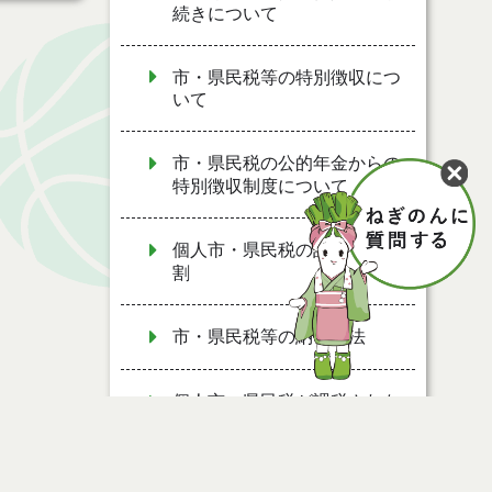
続きについて
市・県民税等の特別徴収につ
いて
市・県民税の公的年金からの
特別徴収制度について
個人市・県民税の計算 均等
割
市・県民税等の納付方法
個人市・県民税が課税されな
い人
Ｑ 妻にパート収入がある場