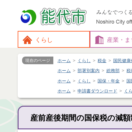
くらし
産業・
ま
ホーム
くらし
税金
国民健康
現在のページ
ホーム
部署別案内
総務部
税
ホーム
くらし
国保・年金
国
ホーム
申請書ダウンロード
く
産前産後期間の国保税の減額