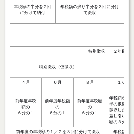
年税額の半分を２回
年税額の残り半分を３回に分け
に分けて納付
て徴収
特別徴収 ２年目以
特別徴収（仮徴収）
４月
６月
８月
１０月
年税額から
前年度年税
前年度年税額
前年度年税額
半の仮徴収
額の
の
の
徴収した額
６分の１
６分の１
６分の１
差し引いた
額の３分の
前年度の年税額の１／２を３回に分けて徴収
年税額から