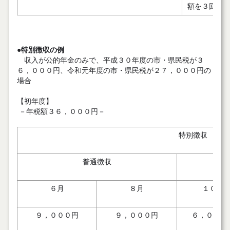
額を３回に
●
特別徴収の例
収入が公的年金のみで、平成３０年度の市・県民税が３
６，０００円、令和元年度の市・県民税が２７，０００円の
場合
【初年度】
－年税額３６，０００円－
特別徴収 初
普通徴収
６月
８月
１０月
９，０００円
９，０００円
６，０００