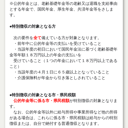
※公的年金とは、老齢基礎年金等の老齢又は退職を支給事由
とする年金で、国民年金、厚生年金、共済年金等をさしま
す。
●
特別徴収の対象となる方
次の要件を
全て
備えている方が対象となります。
・前年中に公的年金等の支払いを受けていること
・当該年度の初日において国民年金法に基づく老齢基礎年
金等年額１８万円以上の年金の支払いを
受けていること（１つの年金において１８万円以上である
こと）
・当該年度の４月１日に６５歳以上となっていること
・介護保険料が年金から引き落としされていること
●
特別徴収の対象となる市・県民税額
公的年金等に係る市・県民税額
が特別徴収の対象となりま
す。
なお、公的年金等以外に給与所得や事業所得など他の所得
がある場合は、これらに係る市・県民税額は給与からの特別
徴収または、自分で納付する普通徴収となります。