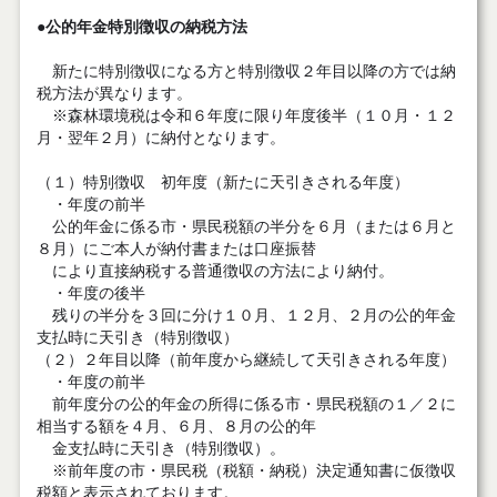
●
公的年金
特別徴収の納税方法
新たに特別徴収になる方と特別徴収２年目以降の方では納
税方法が異なります。
※森林環境税は令和６年度に限り年度後半（１０月・１２
月・翌年２月）に納付となります。
（１）特別徴収 初年度（新たに天引きされる年度）
・年度の前半
公的年金に係る市・県民税額の半分を６月（または６月と
８月）にご本人が納付書または口座振替
により直接納税する普通徴収の方法により納付。
・年度の後半
残りの半分を３回に分け１０月、１２月、２月の公的年金
支払時に天引き（特別徴収）
（２）２年目以降（前年度から継続して天引きされる年度）
・年度の前半
前年度分の公的年金の所得に係る市・県民税額の１／２に
相当する額を４月、６月、８月の公的年
金支払時に天引き（特別徴収）。
※前年度の市・県民税（税額・納税）決定通知書に仮徴収
税額と表示されております。