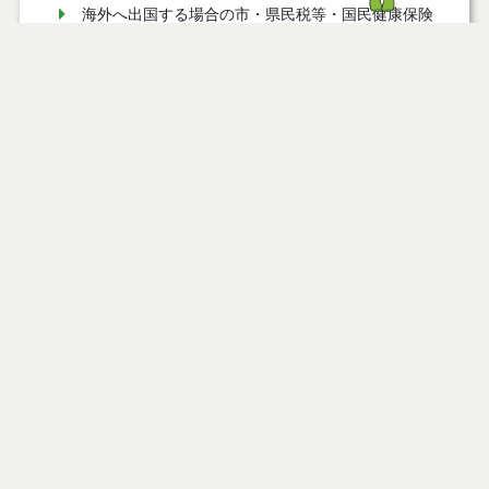
海外へ出国する場合の市・県民税等・国民健康保険
税の手続きについて
市・県民税等の特別徴収について
市・県民税の公的年金からの特別徴収制度について
個人市・県民税の計算 均等割
市・県民税等の納付方法
個人市・県民税が課税されない人
Ｑ 妻にパート収入がある場合の配偶者控除はどうな
りますか？
市・県民税・森林環境税額計算例
新型コロナウイルス感染症対策等に関連して市が個
人に給付した給付金等に係る課税上の取扱いについ
て