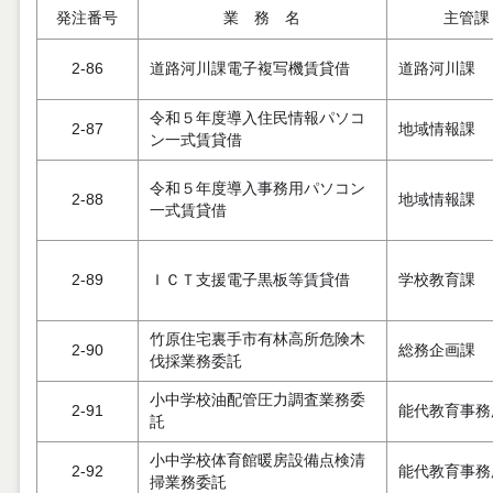
発注番号
業 務 名
主管課
2-86
道路河川課電子複写機賃貸借
道路河川課
令和５年度導入住民情報パソコ
2-87
地域情報課
ン一式賃貸借
令和５年度導入事務用パソコン
2-88
地域情報課
一式賃貸借
2-89
ＩＣＴ支援電子黒板等賃貸借
学校教育課
竹原住宅裏手市有林高所危険木
2-90
総務企画課
伐採業務委託
小中学校油配管圧力調査業務委
2-91
能代教育事務
託
小中学校体育館暖房設備点検清
2-92
能代教育事務
掃業務委託