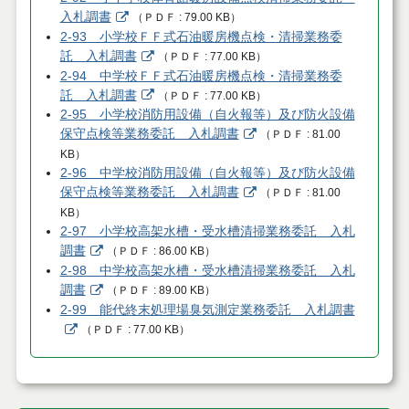
入札調書
（
ＰＤＦ
79.00 KB
）
2-93 小学校ＦＦ式石油暖房機点検・清掃業務委
託 入札調書
（
ＰＤＦ
77.00 KB
）
2-94 中学校ＦＦ式石油暖房機点検・清掃業務委
託 入札調書
（
ＰＤＦ
77.00 KB
）
2-95 小学校消防用設備（自火報等）及び防火設備
保守点検等業務委託 入札調書
（
ＰＤＦ
81.00
KB
）
2-96 中学校消防用設備（自火報等）及び防火設備
保守点検等業務委託 入札調書
（
ＰＤＦ
81.00
KB
）
2-97 小学校高架水槽・受水槽清掃業務委託 入札
調書
（
ＰＤＦ
86.00 KB
）
2-98 中学校高架水槽・受水槽清掃業務委託 入札
調書
（
ＰＤＦ
89.00 KB
）
2-99 能代終末処理場臭気測定業務委託 入札調書
（
ＰＤＦ
77.00 KB
）