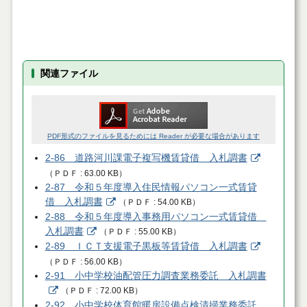
関連ファイル
PDF形式のファイルを見るためには Reader が必要な場合があります
2-86 道路河川課電子複写機賃貸借 入札調書
（
ＰＤＦ
63.00 KB
）
2-87 令和５年度導入住民情報パソコン一式賃貸
借 入札調書
（
ＰＤＦ
54.00 KB
）
2-88 令和５年度導入事務用パソコン一式賃貸借
入札調書
（
ＰＤＦ
55.00 KB
）
2-89 ＩＣＴ支援電子黒板等賃貸借 入札調書
（
ＰＤＦ
56.00 KB
）
2-91 小中学校油配管圧力調査業務委託 入札調書
（
ＰＤＦ
72.00 KB
）
2-92 小中学校体育館暖房設備点検清掃業務委託