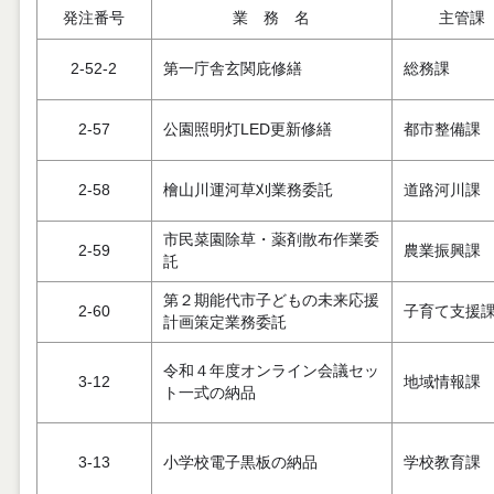
発注番号
業 務 名
主管課
2-52-2
第一庁舎玄関庇修繕
総務課
2-57
公園照明灯LED更新修繕
都市整備課
2-58
檜山川運河草刈業務委託
道路河川課
市民菜園除草・薬剤散布作業委
2-59
農業振興課
託
第２期能代市子どもの未来応援
2-60
子育て支援
計画策定業務委託
令和４年度オンライン会議セッ
3-12
地域情報課
ト一式の納品
3-13
小学校電子黒板の納品
学校教育課