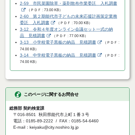
2-59 市民菜園除草・薬剤散布作業委託 入札調書
（
ＰＤＦ
73.00 KB
）
2-60 第２期能代市子どもの未来応援計画策定業務
委託 入札調書
（
ＰＤＦ
70.00 KB
）
3-12 令和４年度オンライン会議セット一式の納
品 見積調書
（
ＰＤＦ
77.00 KB
）
3-13 小学校電子黒板の納品 見積調書
（
ＰＤＦ
74.00 KB
）
3-14 中学校電子黒板の納品 見積調書
（
ＰＤＦ
74.00 KB
）
このページに関するお問合せ
総務部 契約検査課
〒016-8501
秋田県能代市上町１番３号
電話：0185-89-2222
FAX：0185-54-6460
E-mail：keiyaku@city.noshiro.lg.jp