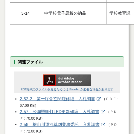
3-14
中学校電子黒板の納品
学校教育課
関連ファイル
PDF形式のファイルを見るためには Reader が必要な場合があります
2-52-2 第一庁舎玄関庇修繕 入札調書
（
ＰＤＦ
67.00 KB
）
2-57 公園照明灯LED更新修繕 入札調書
（
ＰＤ
Ｆ
70.00 KB
）
2-58 檜山川運河草刈業務委託 入札調書
（
ＰＤ
Ｆ
72.00 KB
）