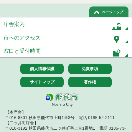
果
ページトップ
令和７年１０月３１日執行 委託・賃貸借等入札結
果
庁舎案内
令和７年１０月２８日執行 委託・賃貸借等入札結
市へのアクセス
果
令和７年１０月２１日執行 委託・賃貸借等入札結
窓口と受付時間
果
令和７年１０月１０日執行 委託・賃貸借等入札結
個人情報保護
免責事項
果
サイトマップ
著作権
令和７年１０月７日執行 委託・賃貸借等入札結果
令和７年９月２６日執行 委託・賃貸借等入札結果
Noshiro City
令和７年９月１２日執行 委託・賃貸借等入札結果
【本庁舎】
〒016-8501 秋田県能代市上町1番3号 電話 0185-52-2111
令和７年９月５日執行 委託・賃貸借等入札結果
【二ツ井町庁舎】
〒018-3192 秋田県能代市二ツ井町字上台1番地1 電話 0185-73-