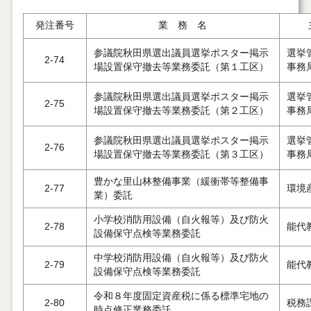
発注番号
業 務 名
参議院秋田県選出議員選挙ポスター掲示
選挙
2-74
場設置保守撤去等業務委託（第１工区）
事務
参議院秋田県選出議員選挙ポスター掲示
選挙
2-75
場設置保守撤去等業務委託（第２工区）
事務
参議院秋田県選出議員選挙ポスター掲示
選挙
2-76
場設置保守撤去等業務委託（第３工区）
事務
豊かな里山林整備事業（緩衝帯等整備事
2-77
環境
業）委託
小学校消防用設備（自火報等）及び防火
2-78
能代
設備保守点検等業務委託
中学校消防用設備（自火報等）及び防火
2-79
能代
設備保守点検等業務委託
令和８年度固定資産税に係る標準宅地の
2-80
税務
時点修正業務委託