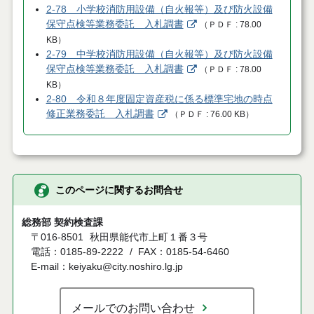
2-78 小学校消防用設備（自火報等）及び防火設備
保守点検等業務委託 入札調書
（
ＰＤＦ
78.00
KB
）
2-79 中学校消防用設備（自火報等）及び防火設備
保守点検等業務委託 入札調書
（
ＰＤＦ
78.00
KB
）
2-80 令和８年度固定資産税に係る標準宅地の時点
修正業務委託 入札調書
（
ＰＤＦ
76.00 KB
）
このページに関するお問合せ
総務部 契約検査課
〒016-8501
秋田県能代市上町１番３号
電話：0185-89-2222
FAX：0185-54-6460
E-mail：keiyaku@city.noshiro.lg.jp
メールでのお問い合わせ