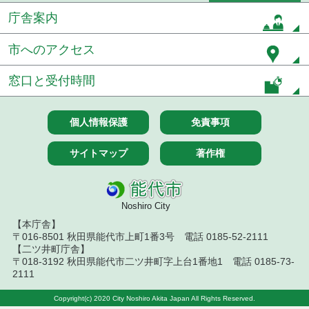
果
庁舎案内
令和７年１０月１０日執行 委託・賃貸借等入札結
果
市へのアクセス
令和７年１０月７日執行 委託・賃貸借等入札結果
窓口と受付時間
令和７年９月２６日執行 委託・賃貸借等入札結果
個人情報保護
免責事項
令和７年９月１２日執行 委託・賃貸借等入札結果
サイトマップ
著作権
令和７年９月５日執行 委託・賃貸借等入札結果
令和７年８月２９日執行 委託・賃貸借等入札結果
Noshiro City
令和７年８月１９日執行 委託・賃貸借等入札結果
【本庁舎】
〒016-8501 秋田県能代市上町1番3号 電話 0185-52-2111
令和７年８月５日執行 委託・賃貸借等入札結果
【二ツ井町庁舎】
〒018-3192 秋田県能代市二ツ井町字上台1番地1 電話 0185-73-
2111
令和７年７月２９日執行 委託・賃貸借等入札結果
Copyright(c) 2020 City Noshiro Akita Japan All Rights Reserved.
令和７年７月１８日執行 委託・賃貸借等入札結果