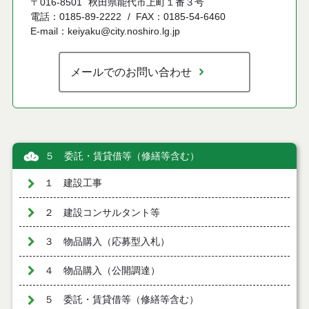
〒016-8501
秋田県能代市上町１番３号
電話：0185-89-2222
FAX：0185-54-6460
E-mail：keiyaku@city.noshiro.lg.jp
メールでのお問い合わせ
５ 委託・賃貸借等（修繕等含む）
１ 建設工事
２ 建設コンサルタント等
３ 物品購入（応募型入札）
４ 物品購入（公開調達）
５ 委託・賃貸借等（修繕等含む）