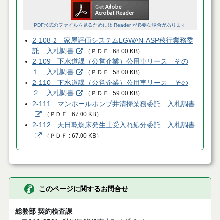
PDF形式のファイルを見るためには Reader が必要な場合があります
2-108-2 家屋評価システムLGWAN-ASP移行業務委
託 入札調書
（
ＰＤＦ
68.00 KB
）
2-109 下水道課（公営企業）公用車リース その
１ 入札調書
（
ＰＤＦ
58.00 KB
）
2-110 下水道課（公営企業）公用車リース その
２ 入札調書
（
ＰＤＦ
59.00 KB
）
2-111 マンホールポンプ井清掃業務委託 入札調書
（
ＰＤＦ
67.00 KB
）
2-112 天日乾燥床発生土受入れ処分委託 入札調書
（
ＰＤＦ
67.00 KB
）
このページに関するお問合せ
総務部 契約検査課