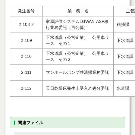
発注番号
業 務 名
主管
家屋評価システムLGWAN-ASP移
2-108-2
税務課
行業務委託（再公募）
下水道課（公営企業） 公用車リ
2-109
下水道課
ース その１
下水道課（公営企業） 公用車リ
2-110
下水道課
ース その２
2-111
マンホールポンプ井清掃業務委託
下水道課
2-112
天日乾燥床発生土受入れ処分委託
水道課
関連ファイル