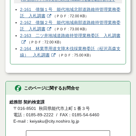
2-161 債舗１号 能代地域北部道路維持管理業務委
託 入札調書
（
ＰＤＦ
72.00 KB
）
2-162 債舗２号 能代地域南部道路維持管理業務委
託 入札調書
（
ＰＤＦ
73.00 KB
）
2-163 二ツ井地域道路維持管理業務委託 入札調書
（
ＰＤＦ
72.00 KB
）
2-164 林業専用道支障木伐採業務委託（柾沢高森支
線） 入札調書
（
ＰＤＦ
75.00 KB
）
このページに関するお問合せ
総務部 契約検査課
〒016-8501
秋田県能代市上町１番３号
電話：0185-89-2222
FAX：0185-54-6460
E-mail：keiyaku@city.noshiro.lg.jp