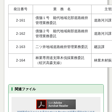
発注番号
業 務 名
主管
債舗１号 能代地域北部道路維持
2-161
道路河川課
管理業務委託
債舗２号 能代地域南部道路維持
2-162
道路河川課
管理業務委託
2-163
二ツ井地域道路維持管理業務委託
建設課
林業専用道支障木伐採業務委託
2-164
林業木材振
（柾沢高森支線）
関連ファイル
PDF形式のファイルを見るためには Reader が必要な場合があります