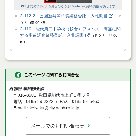
PDF形式のファイルを見るためには Reader が必要な場合があります
2-112-2 公園遊具等塗装業務委託 入札調書
（
Ｐ
ＤＦ
65.00 KB
）
2-116 能代第二中学校（校舎）アスベスト有無に関
する事前調査業務委託 入札調書
（
ＰＤＦ
77.00
KB
）
このページに関するお問合せ
総務部 契約検査課
〒016-8501
秋田県能代市上町１番３号
電話：0185-89-2222
FAX：0185-54-6460
E-mail：keiyaku@city.noshiro.lg.jp
メールでのお問い合わせ