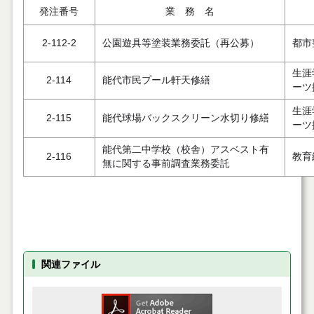
発注番号
業 務 名
2-112-2
公園遊具等塗装業務委託（再公募）
都市
生涯
2-114
能代市民プール軒天修繕
ーツ
生涯
2-115
能代球場バックスクリーン水切り修繕
ーツ
能代第二中学校（校舎）アスベスト有
2-116
教育
無に関する事前調査業務委託
関連ファイル