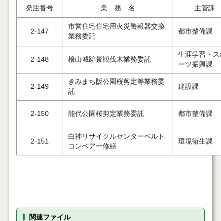
発注番号
業 務 名
主管課
市営住宅住宅用火災警報器交換
2-147
都市整備課
業務委託
生涯学習・ス
2-148
檜山城跡景観伐木業務委託
ーツ振興課
きみまち阪公園桜剪定等業務委
2-149
建設課
託
2-150
能代公園桜剪定業務委託
都市整備課
白神リサイクルセンターベルト
2-151
環境衛生課
コンベアー修繕
関連ファイル