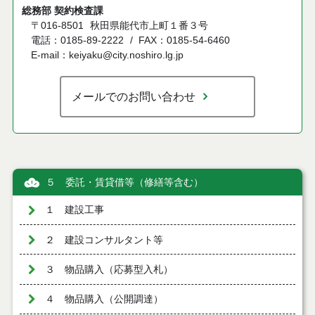
総務部 契約検査課
〒016-8501
秋田県能代市上町１番３号
電話：0185-89-2222
FAX：0185-54-6460
E-mail：keiyaku@city.noshiro.lg.jp
メールでのお問い合わせ
５ 委託・賃貸借等（修繕等含む）
１ 建設工事
２ 建設コンサルタント等
３ 物品購入（応募型入札）
４ 物品購入（公開調達）