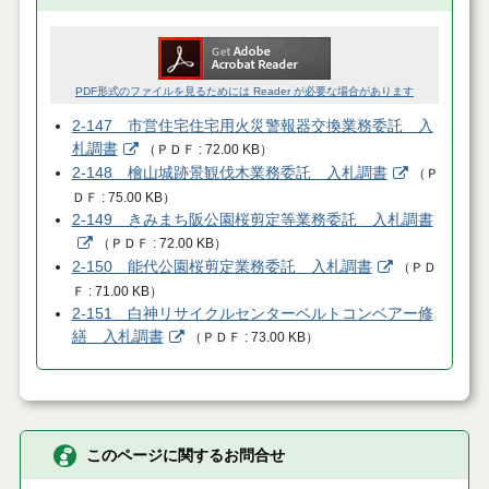
PDF形式のファイルを見るためには Reader が必要な場合があります
2-147 市営住宅住宅用火災警報器交換業務委託 入
札調書
（
ＰＤＦ
72.00 KB
）
2-148 檜山城跡景観伐木業務委託 入札調書
（
Ｐ
ＤＦ
75.00 KB
）
2-149 きみまち阪公園桜剪定等業務委託 入札調書
（
ＰＤＦ
72.00 KB
）
2-150 能代公園桜剪定業務委託 入札調書
（
ＰＤ
Ｆ
71.00 KB
）
2-151 白神リサイクルセンターベルトコンベアー修
繕 入札調書
（
ＰＤＦ
73.00 KB
）
このページに関するお問合せ