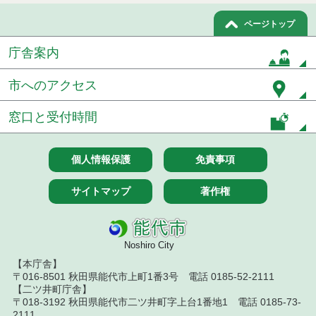
令和７年１０月２１日執行 委託・賃貸借等入札結
ページトップ
果
庁舎案内
令和７年１０月１０日執行 委託・賃貸借等入札結
果
市へのアクセス
令和７年１０月７日執行 委託・賃貸借等入札結果
窓口と受付時間
令和７年９月２６日執行 委託・賃貸借等入札結果
令和７年９月１２日執行 委託・賃貸借等入札結果
個人情報保護
免責事項
令和７年９月５日執行 委託・賃貸借等入札結果
サイトマップ
著作権
令和７年８月２９日執行 委託・賃貸借等入札結果
令和７年８月１９日執行 委託・賃貸借等入札結果
Noshiro City
【本庁舎】
令和７年８月５日執行 委託・賃貸借等入札結果
〒016-8501 秋田県能代市上町1番3号 電話 0185-52-2111
【二ツ井町庁舎】
〒018-3192 秋田県能代市二ツ井町字上台1番地1 電話 0185-73-
令和７年７月２９日執行 委託・賃貸借等入札結果
2111