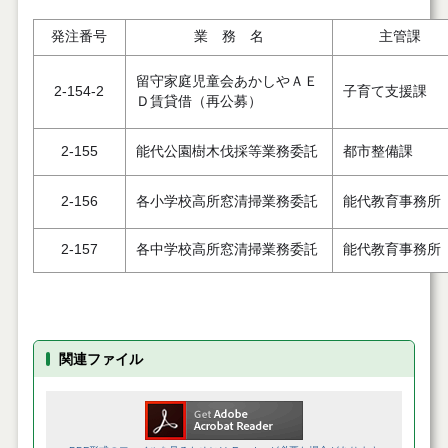
発注番号
業 務 名
主管課
留守家庭児童会あかしやＡＥ
2-154-2
子育て支援課
Ｄ賃貸借（再公募）
2-155
能代公園樹木伐採等業務委託
都市整備課
2-156
各小学校高所窓清掃業務委託
能代教育事務所
2-157
各中学校高所窓清掃業務委託
能代教育事務所
関連ファイル