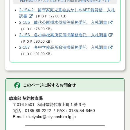
PDF形式のファイルを見るためには Reader が必要な場合があります
2-154-2 留守家庭児童会あかしやAED賃貸借 入札
調書
（
ＰＤＦ
72.00 KB
）
2-155 能代公園樹木伐採等業務委託 入札調書
（
ＰＤＦ
76.00 KB
）
2-156 各小学校高所窓清掃業務委託 入札調書
（
ＰＤＦ
90.00 KB
）
2-157 各中学校高所窓清掃業務委託 入札調書
（
ＰＤＦ
91.00 KB
）
このページに関するお問合せ
総務部 契約検査課
〒016-8501
秋田県能代市上町１番３号
電話：0185-89-2222
FAX：0185-54-6460
E-mail：keiyaku@city.noshiro.lg.jp