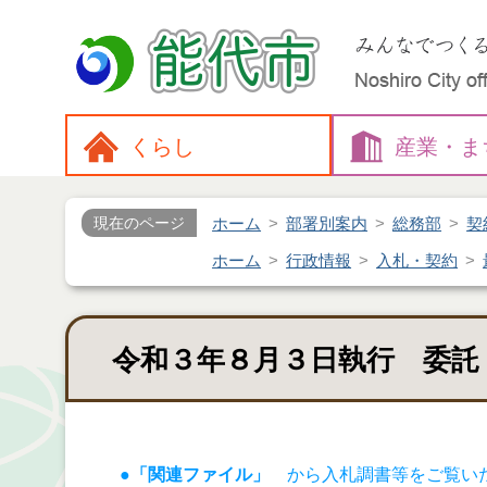
くらし
産業・
ま
ホーム
部署別案内
総務部
契
現在のページ
ホーム
行政情報
入札・契約
令和３年８月３日執行 委託
●「関連ファイル」
から入札調書等をご覧い