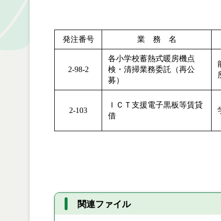
発注番号
業 務 名
各小学校蓄熱式暖房機点
2-98-2
検・清掃業務委託（再公
募）
ＩＣＴ支援電子黒板等賃貸
2-103
借
関連ファイル