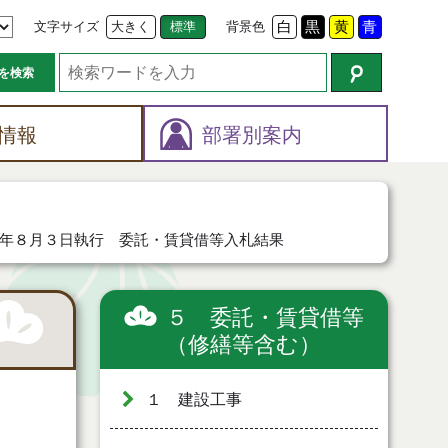
文字サイズ
大きく
標準
背景色
白
黒
黄
青
を検索
情報
部署別案内
年８月３日執行 委託・賃貸借等入札結果
５ 委託・賃貸借等
（修繕等含む）
１ 建設工事