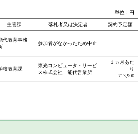
単位：円
主管課
落札者又は決定者
契約予定額
能代教育事務
参加者がなかったため中止
―
所
１ヵ月あた
東光コンピュータ・サービ
学校教育課
り
ス株式会社 能代営業所
713,900