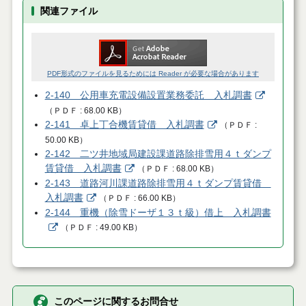
関連ファイル
PDF形式のファイルを見るためには Reader が必要な場合があります
2-140 公用車充電設備設置業務委託 入札調書
（
ＰＤＦ
68.00 KB
）
2-141 卓上丁合機賃貸借 入札調書
（
ＰＤＦ
50.00 KB
）
2-142 二ツ井地域局建設課道路除排雪用４ｔダンプ
賃貸借 入札調書
（
ＰＤＦ
68.00 KB
）
2-143 道路河川課道路除排雪用４ｔダンプ賃貸借
入札調書
（
ＰＤＦ
66.00 KB
）
2-144 重機（除雪ドーザ１３ｔ級）借上 入札調書
（
ＰＤＦ
49.00 KB
）
このページに関するお問合せ