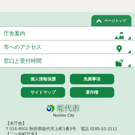
令和７年１０月２８日執行 委託・賃貸借等入札結
果
ページトップ
令和７年１０月２１日執行 委託・賃貸借等入札結
果
庁舎案内
令和７年１０月１０日執行 委託・賃貸借等入札結
市へのアクセス
果
窓口と受付時間
令和７年１０月７日執行 委託・賃貸借等入札結果
令和７年９月２６日執行 委託・賃貸借等入札結果
個人情報保護
免責事項
令和７年９月１２日執行 委託・賃貸借等入札結果
サイトマップ
著作権
令和７年９月５日執行 委託・賃貸借等入札結果
令和７年８月２９日執行 委託・賃貸借等入札結果
Noshiro City
【本庁舎】
令和７年８月１９日執行 委託・賃貸借等入札結果
〒016-8501 秋田県能代市上町1番3号 電話 0185-52-2111
【二ツ井町庁舎】