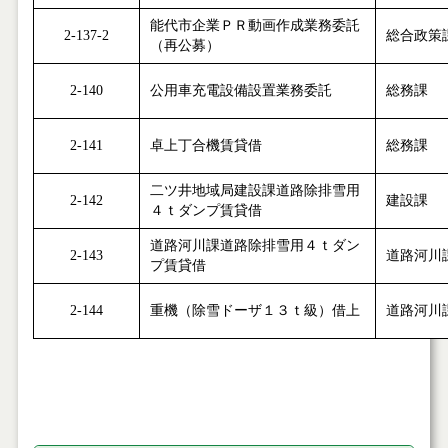
能代市企業ＰＲ動画作成業務委託
2-137-2
総合政策
（再公募）
2-140
公用車充電設備設置業務委託
総務課
2-141
卓上丁合機賃貸借
総務課
二ツ井地域局建設課道路除排雪用
2-142
建設課
４ｔダンプ賃貸借
道路河川課道路除排雪用４ｔダン
2-143
道路河川
プ賃貸借
2-144
重機（除雪ドーザ１３ｔ級）借上
道路河川