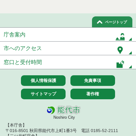
令和７年１１月２１日執行 委託・賃貸借等入札結
果
令和７年１１月１１日執行 委託・賃貸借等入札結
ページトップ
果
庁舎案内
令和７年１０月３１日執行 委託・賃貸借等入札結
果
市へのアクセス
令和７年１０月２８日執行 委託・賃貸借等入札結
果
窓口と受付時間
令和７年１０月２１日執行 委託・賃貸借等入札結
果
個人情報保護
免責事項
令和７年１０月１０日執行 委託・賃貸借等入札結
果
サイトマップ
著作権
令和７年１０月７日執行 委託・賃貸借等入札結果
Noshiro City
令和７年９月２６日執行 委託・賃貸借等入札結果
【本庁舎】
〒016-8501 秋田県能代市上町1番3号 電話 0185-52-2111
令和７年９月１２日執行 委託・賃貸借等入札結果