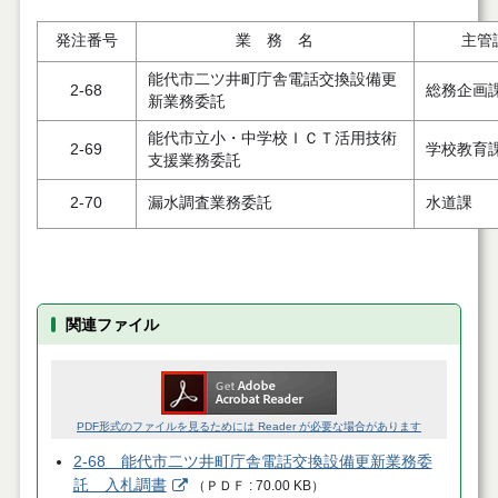
発注番号
業 務 名
主管
能代市二ツ井町庁舎電話交換設備更
2-68
総務企画
新業務委託
能代市立小・中学校ＩＣＴ活用技術
2-69
学校教育
支援業務委託
2-70
漏水調査業務委託
水道課
関連ファイル
PDF形式のファイルを見るためには Reader が必要な場合があります
2-68 能代市二ツ井町庁舎電話交換設備更新業務委
託 入札調書
（
ＰＤＦ
70.00 KB
）