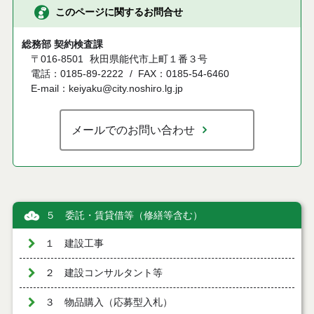
このページに関するお問合せ
総務部 契約検査課
〒016-8501
秋田県能代市上町１番３号
電話：0185-89-2222
FAX：0185-54-6460
E-mail：keiyaku@city.noshiro.lg.jp
メールでのお問い合わせ
５ 委託・賃貸借等（修繕等含む）
１ 建設工事
２ 建設コンサルタント等
３ 物品購入（応募型入札）