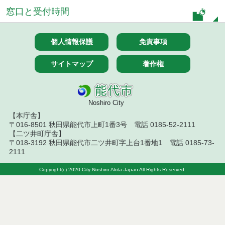
令和７年１０月２８日執行 委託・賃貸借等入札結
窓口と受付時間
果
令和７年１０月２１日執行 委託・賃貸借等入札結
個人情報保護
免責事項
果
令和７年１０月１０日執行 委託・賃貸借等入札結
サイトマップ
著作権
果
令和７年１０月７日執行 委託・賃貸借等入札結果
Noshiro City
令和７年９月２６日執行 委託・賃貸借等入札結果
【本庁舎】
〒016-8501 秋田県能代市上町1番3号 電話 0185-52-2111
【二ツ井町庁舎】
令和７年９月１２日執行 委託・賃貸借等入札結果
〒018-3192 秋田県能代市二ツ井町字上台1番地1 電話 0185-73-
2111
令和７年９月５日執行 委託・賃貸借等入札結果
Copyright(c) 2020 City Noshiro Akita Japan All Rights Reserved.
令和７年８月２９日執行 委託・賃貸借等入札結果
令和７年８月１９日執行 委託・賃貸借等入札結果
令和７年８月５日執行 委託・賃貸借等入札結果