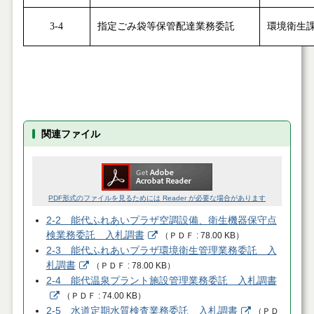
3-4
指定ごみ袋等保管配達業務委託
環境衛生
関連ファイル
PDF形式のファイルを見るためには Reader が必要な場合があります
2-2 能代ふれあいプラザ空調設備、衛生機器保守点
検業務委託 入札調書
（
ＰＤＦ
78.00 KB
）
2-3 能代ふれあいプラザ環境衛生管理業務委託 入
札調書
（
ＰＤＦ
78.00 KB
）
2-4 能代温泉プラント施設管理業務委託 入札調書
（
ＰＤＦ
74.00 KB
）
2-5 水道定期水質検査業務委託 入札調書
（
ＰＤ