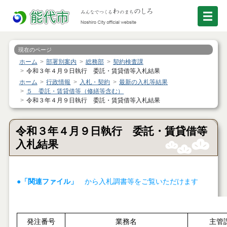
現在のページ
ホーム
部署別案内
総務部
契約検査課
令和３年４月９日執行 委託・賃貸借等入札結果
ホーム
行政情報
入札・契約
最新の入札等結果
５ 委託・賃貸借等（修繕等含む）
令和３年４月９日執行 委託・賃貸借等入札結果
令和３年４月９日執行 委託・賃貸借等
入札結果
●「関連ファイル」
から入札調書等をご覧いただけます
発注番号
業務名
主管