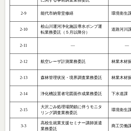
に関する事前調査業務委託
2-9
能代市納骨堂修繕
環境衛生
桧山川運河浄化施設導水ポンプ運
2-10
道路河川
転業務委託（５月以降分）
2-11
―
―
2-12
航空レーザ計測業務委託
林業木材
2-13
森林管理状況・境界調査業務委託
林業木材
2-14
浄化槽設置者宅図面作成業務委託
下水道課
大沢ごみ処理場閉鎖に伴うモニタ
2-15
環境衛生
リング調査業務委託
高校生就業支援セミナー講師派遣
3-3
商工労働
業務委託