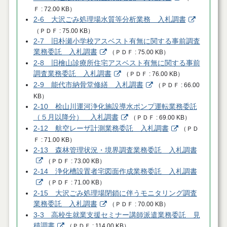
Ｆ
72.00 KB
）
2-6 大沢ごみ処理場水質等分析業務 入札調書
（
ＰＤＦ
75.00 KB
）
2-7 旧朴瀬小学校アスベスト有無に関する事前調査
業務委託 入札調書
（
ＰＤＦ
75.00 KB
）
2-8 旧檜山診療所住宅アスベスト有無に関する事前
調査業務委託 入札調書
（
ＰＤＦ
76.00 KB
）
2-9 能代市納骨堂修繕 入札調書
（
ＰＤＦ
66.00
KB
）
2-10 桧山川運河浄化施設導水ポンプ運転業務委託
（５月以降分） 入札調書
（
ＰＤＦ
69.00 KB
）
2-12 航空レーザ計測業務委託 入札調書
（
ＰＤ
Ｆ
71.00 KB
）
2-13 森林管理状況・境界調査業務委託 入札調書
（
ＰＤＦ
73.00 KB
）
2-14 浄化槽設置者宅図面作成業務委託 入札調書
（
ＰＤＦ
71.00 KB
）
2-15 大沢ごみ処理場閉鎖に伴うモニタリング調査
業務委託 入札調書
（
ＰＤＦ
70.00 KB
）
3-3 高校生就業支援セミナー講師派遣業務委託 見
積調書
（
ＰＤＦ
114.00 KB
）