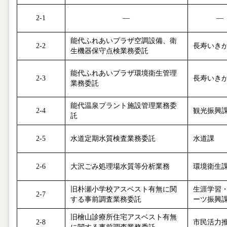
2-1
―
―
能代ふれあいプラザ空調設備、衛
2-2
長寿いき
生機器保守点検業務委託
能代ふれあいプラザ環境衛生管理
2-3
長寿いき
業務委託
能代温泉プラント施設管理業務委
2-4
観光振興
託
2-5
水道定期水質検査業務委託
水道課
2-6
大沢ごみ処理場水質等分析業務
環境衛生
旧朴瀬小学校アスベスト有無に関
生涯学習
2-7
する事前調査業務委託
ーツ振興
旧檜山診療所住宅アスベスト有無
2-8
市民活力