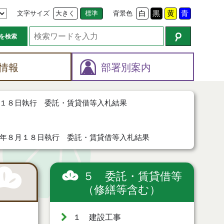
文字サイズ
大きく
標準
背景色
白
黒
黄
青
を検索
情報
部署別案内
１８日執行 委託・賃貸借等入札結果
年８月１８日執行 委託・賃貸借等入札結果
５ 委託・賃貸借等
（修繕等含む）
１ 建設工事