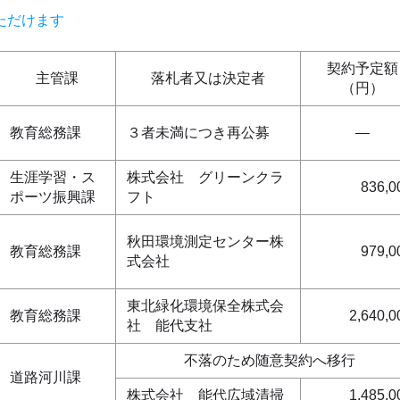
ただけます
契約予定額
主管課
落札者又は決定者
（円）
教育総務課
３者未満につき再公募
―
生涯学習・ス
株式会社 グリーンクラ
836,0
ポーツ振興課
フト
秋田環境測定センター株
教育総務課
979,0
式会社
東北緑化環境保全株式会
教育総務課
2,640,0
社 能代支社
不落のため随意契約へ移行
道路河川課
株式会社 能代広域清掃
1,485,0