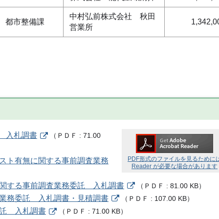
中村弘前株式会社 秋田
都市整備課
1,342,0
営業所
託 入札調書
（
ＰＤＦ
71.00
PDF形式のファイルを見るために
ベスト有無に関する事前調査業務
Reader が必要な場合があります
無に関する事前調査業務委託 入札調書
（
ＰＤＦ
81.00 KB
）
掃業務委託 入札調書・見積調書
（
ＰＤＦ
107.00 KB
）
委託 入札調書
（
ＰＤＦ
71.00 KB
）