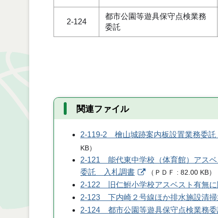
都市公園等遊具保守点検業務
2-124
委託
関連ファイル
2-119-2 檜山城跡案内板設置業務委
KB
）
2-121 能代東中学校（体育館）アス
委託 入札調書
（
ＰＤＦ
82.00 KB
）
2-122 旧仁鮒小学校アスベスト有
2-123 下内崎２号線ほか排水施設清
2-124 都市公園等遊具保守点検業務