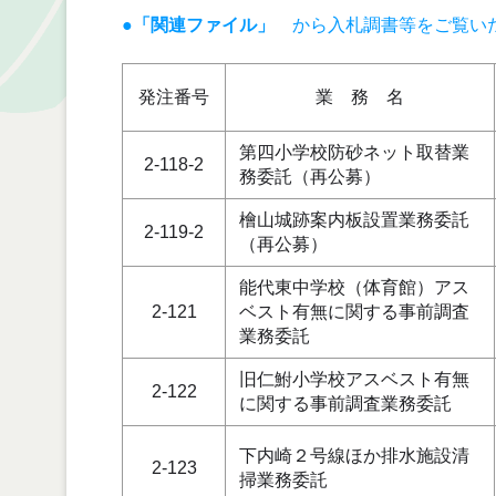
●「関連ファイル」
から入札調書等をご覧い
発注番号
業 務 名
第四小学校防砂ネット取替業
2-118-2
務委託（再公募）
檜山城跡案内板設置業務委託
2-119-2
（再公募）
能代東中学校（体育館）アス
2-121
ベスト有無に関する事前調査
業務委託
旧仁鮒小学校アスベスト有無
2-122
に関する事前調査業務委託
下内崎２号線ほか排水施設清
2-123
掃業務委託