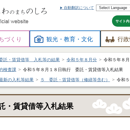
自動翻訳について
本
文
へ
サイト内
ちづくり
観光・
教育・
文化
行政
委託・賃貸借等 入札等の結果
令和５年８月分
令和５年８月
約検査課
令和５年８月１８日執行 委託・賃貸借等入札結果
最新の入札等結果
５ 委託・賃貸借等（修繕等含む）
令和５
託・賃貸借等入札結果