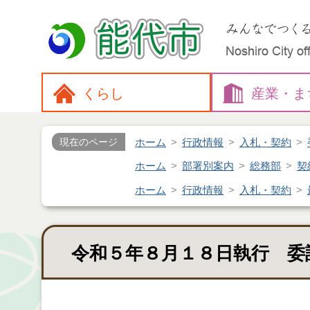
くらし
産業・
ま
ホーム
行政情報
入札・契約
現在のページ
ホーム
部署別案内
総務部
契
ホーム
行政情報
入札・契約
令和５年８月１８日執行 委