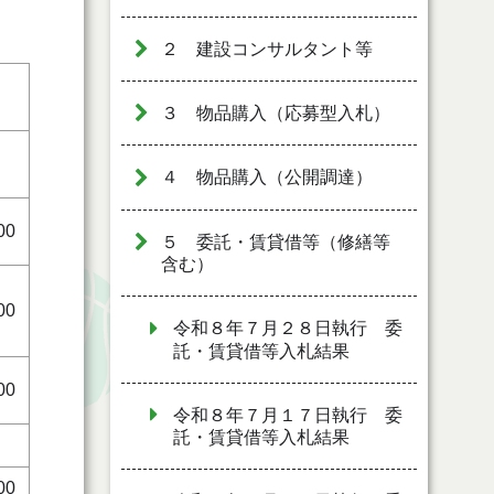
２ 建設コンサルタント等
３ 物品購入（応募型入札）
４ 物品購入（公開調達）
00
５ 委託・賃貸借等（修繕等
含む）
00
令和８年７月２８日執行 委
託・賃貸借等入札結果
00
令和８年７月１７日執行 委
託・賃貸借等入札結果
00