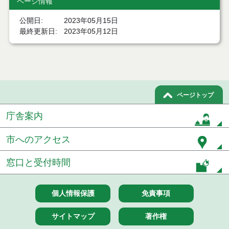
ページ情報
令和７年１２月２日執行 委託・賃貸借等入札結果
公開日
2023年05月15日
最終更新日
2023年05月12日
令和７年１１月２１日執行 委託・賃貸借等入札結
果
令和７年１１月１１日執行 委託・賃貸借等入札結
果
ページトップ
令和７年１０月３１日執行 委託・賃貸借等入札結
果
庁舎案内
令和７年１０月２８日執行 委託・賃貸借等入札結
果
市へのアクセス
令和７年１０月２１日執行 委託・賃貸借等入札結
窓口と受付時間
果
令和７年１０月１０日執行 委託・賃貸借等入札結
個人情報保護
免責事項
果
サイトマップ
著作権
令和７年１０月７日執行 委託・賃貸借等入札結果