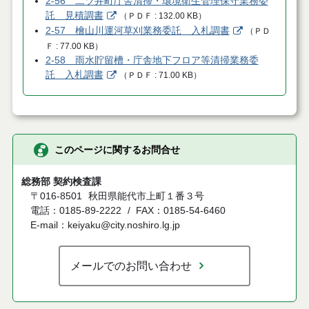
2-56 二ツ井町庁舎清掃・環境衛生管理保守業務委
託 見積調書
（
ＰＤＦ
132.00 KB
）
2-57 檜山川運河草刈業務委託 入札調書
（
ＰＤ
Ｆ
77.00 KB
）
2-58 雨水貯留槽・庁舎地下フロア等清掃業務委
託 入札調書
（
ＰＤＦ
71.00 KB
）
このページに関するお問合せ
総務部 契約検査課
〒016-8501
秋田県能代市上町１番３号
電話：0185-89-2222
FAX：0185-54-6460
E-mail：keiyaku@city.noshiro.lg.jp
メールでのお問い合わせ