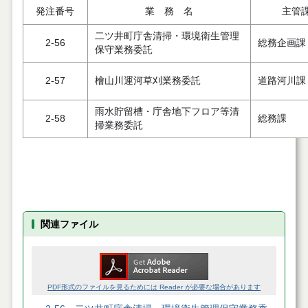
発注番号
業 務 名
主管
二ツ井町庁舎清掃・環境衛生管理
2-56
総務企画課
保守業務委託
2-57
檜山川運河草刈業務委託
道路河川課
雨水貯留槽・庁舎地下フロア等清
2-58
総務課
掃業務委託
関連ファイル
PDF形式のファイルを見るためには Reader が必要な場合があります