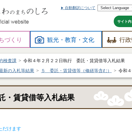
自動翻訳について
本
文
へ
サイト内
ちづくり
観光・
教育・
文化
行政
約検査課
令和４年２月２２日執行 委託・賃貸借等入札結果
最新の入札等結果
５ 委託・賃貸借等（修繕等含む）
令和４
託・賃貸借等入札結果
ただけます