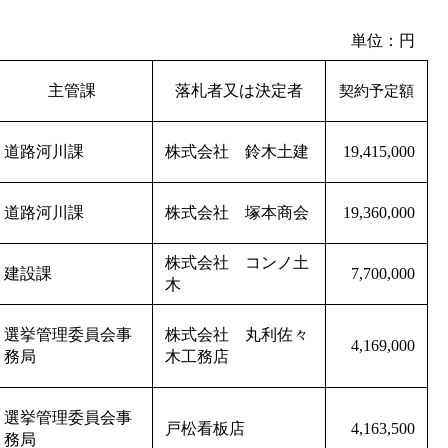
単位：円
主管課
落札者又は決定者
契約予定額
道路河川課
株式会社 鈴木土建
19,415,000
道路河川課
株式会社 塚本商会
19,360,000
株式会社 コンノ土
建設課
7,700,000
木
選挙管理委員会事
株式会社 丸利佐々
4,169,000
務局
木工務店
選挙管理委員会事
戸松看板店
4,163,500
務局