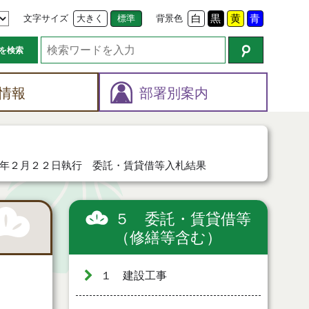
文字サイズ
大きく
標準
背景色
白
黒
黄
青
を検索
情報
部署別案内
年２月２２日執行 委託・賃貸借等入札結果
５ 委託・賃貸借等
（修繕等含む）
１ 建設工事