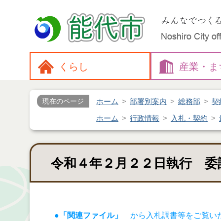
くらし
産業・
ま
ホーム
部署別案内
総務部
契
現在のページ
ホーム
行政情報
入札・契約
令和４年２月２２日執行 委
●「関連ファイル」
から入札調書等をご覧い