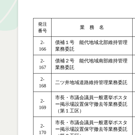
発注
業 務 名
番号
2-
債補１号 能代地域北部維持管理
166
業務委託
2-
債補２号 能代地域南部維持管理
167
業務委託
2-
二ツ井地域道路維持管理業務委託
168
市長・市議会議員一般選挙ポスタ
2-
ー掲示場設置保守撤去等業務委託
169
（第１工区）
市長・市議会議員一般選挙ポスタ
2-
ー掲示場設置保守撤去等業務委託
170