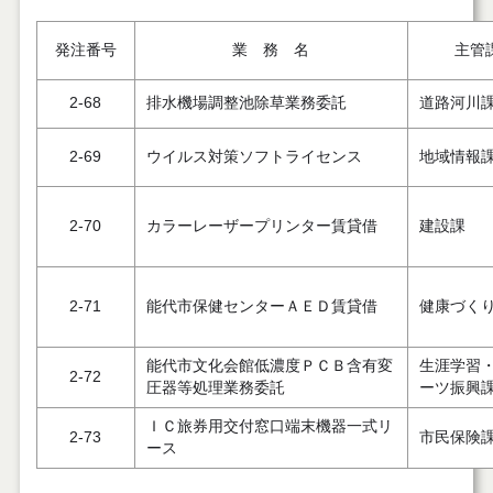
発注番号
業 務 名
主管
2-68
排水機場調整池除草業務委託
道路河川
2-69
ウイルス対策ソフトライセンス
地域情報
2-70
カラーレーザープリンター賃貸借
建設課
2-71
能代市保健センターＡＥＤ賃貸借
健康づく
能代市文化会館低濃度ＰＣＢ含有変
生涯学習
2-72
圧器等処理業務委託
ーツ振興
ＩＣ旅券用交付窓口端末機器一式リ
2-73
市民保険
ース