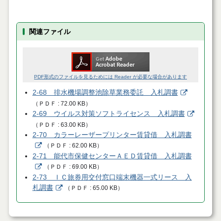
関連ファイル
PDF形式のファイルを見るためには Reader が必要な場合があります
2-68 排水機場調整池除草業務委託 入札調書
（
ＰＤＦ
72.00 KB
）
2-69 ウイルス対策ソフトライセンス 入札調書
（
ＰＤＦ
63.00 KB
）
2-70 カラーレーザープリンター賃貸借 入札調書
（
ＰＤＦ
62.00 KB
）
2-71 能代市保健センターＡＥＤ賃貸借 入札調書
（
ＰＤＦ
69.00 KB
）
2-73 ＩＣ旅券用交付窓口端末機器一式リース 入
札調書
（
ＰＤＦ
65.00 KB
）