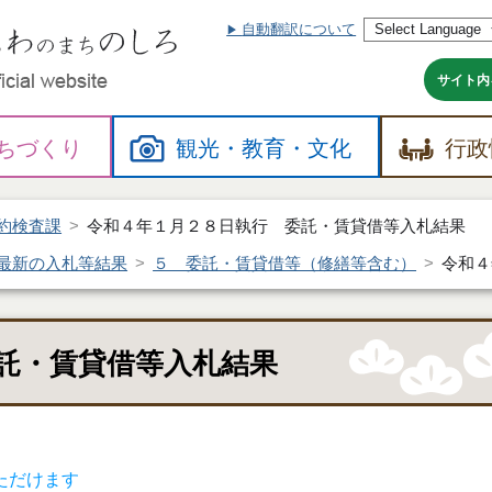
自動翻訳について
本
文
へ
サイト内
ちづくり
観光・
教育・
文化
行政
約検査課
令和４年１月２８日執行 委託・賃貸借等入札結果
最新の入札等結果
５ 委託・賃貸借等（修繕等含む）
令和４
託・賃貸借等入札結果
ただけます