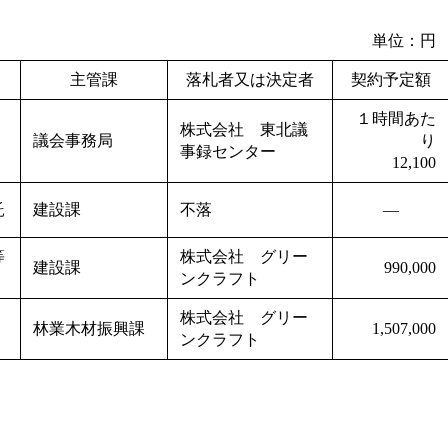
単位：円
主管課
落札者又は決定者
契約予定額
１時間あた
株式会社 東北議
議会事務局
り
事録センター
12,100
託
建設課
不落
―
等
株式会社 グリー
建設課
990,000
ンクラフト
株式会社 グリー
林業木材振興課
1,507,000
ンクラフト