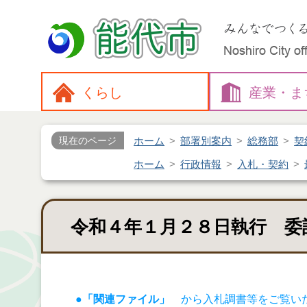
くらし
産業・
ま
ホーム
部署別案内
総務部
契
現在のページ
ホーム
行政情報
入札・契約
令和４年１月２８日執行 委
●「関連ファイル」
から入札調書等をご覧い