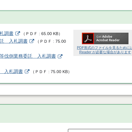
入札調書
（
ＰＤＦ
65.00 KB
）
委託 入札調書
（
ＰＤＦ
75.00
PDF形式のファイルを見るために
Reader が必要な場合があります
木等伐倒業務委託 入札調書
託 入札調書
（
ＰＤＦ
75.00 KB
）