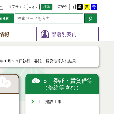
文字サイズ
大きく
標準
背景色
白
黒
黄
青
を検索
情報
部署別案内
年１月２８日執行 委託・賃貸借等入札結果
５ 委託・賃貸借等
（修繕等含む）
１ 建設工事