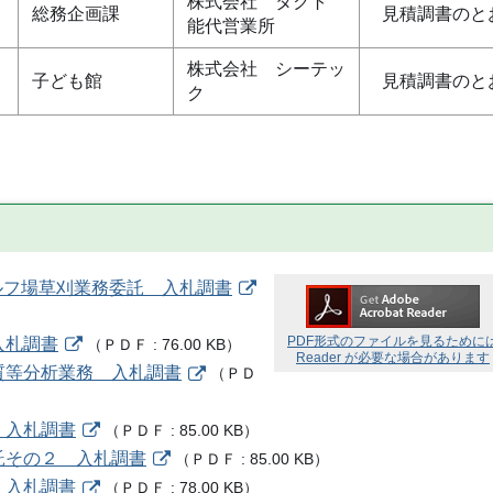
株式会社 タクト
総務企画課
見積調書のと
能代営業所
株式会社 シーテッ
子ども館
見積調書のと
ク
ゴルフ場草刈業務委託 入札調書
PDF形式のファイルを見るために
入札調書
（
ＰＤＦ
76.00 KB
）
Reader が必要な場合があります
水質等分析業務 入札調書
（
ＰＤ
 入札調書
（
ＰＤＦ
85.00 KB
）
託その２ 入札調書
（
ＰＤＦ
85.00 KB
）
 入札調書
（
ＰＤＦ
78.00 KB
）