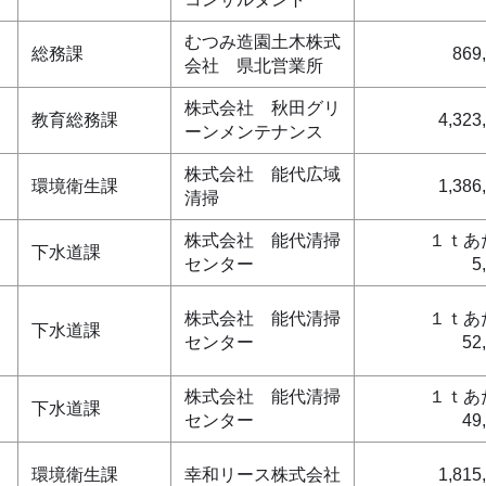
むつみ造園土木株式
総務課
869
会社 県北営業所
株式会社 秋田グリ
教育総務課
4,323
ーンメンテナンス
株式会社 能代広域
環境衛生課
1,386
清掃
株式会社 能代清掃
１ｔあ
下水道課
センター
5
株式会社 能代清掃
１ｔあ
下水道課
センター
52
株式会社 能代清掃
１ｔあ
下水道課
センター
49
環境衛生課
幸和リース株式会社
1,815