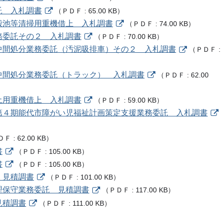
託 入札調書
（
ＰＤＦ
65.00 KB
）
沈殿池等清掃用重機借上 入札調書
（
ＰＤＦ
74.00 KB
）
業務委託その２ 入札調書
（
ＰＤＦ
70.00 KB
）
び中間処分業務委託（汚泥吸排車）その２ 入札調書
（
ＰＤＦ
び中間処分業務委託（トラック） 入札調書
（
ＰＤＦ
62.00
覆土用重機借上 入札調書
（
ＰＤＦ
59.00 KB
）
・第４期能代市障がい児福祉計画策定支援業務委託 入札調書
ＤＦ
62.00 KB
）
書
（
ＰＤＦ
105.00 KB
）
書
（
ＰＤＦ
105.00 KB
）
 見積調書
（
ＰＤＦ
101.00 KB
）
管理保守業務委託 見積調書
（
ＰＤＦ
117.00 KB
）
見積調書
（
ＰＤＦ
111.00 KB
）