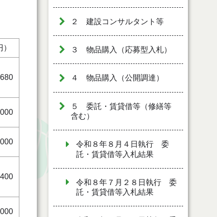
２ 建設コンサルタント等
円）
３ 物品購入（応募型入札）
,680
４ 物品購入（公開調達）
５ 委託・賃貸借等（修繕等
,000
含む）
,000
令和８年８月４日執行 委
託・賃貸借等入札結果
,400
令和８年７月２８日執行 委
託・賃貸借等入札結果
,000