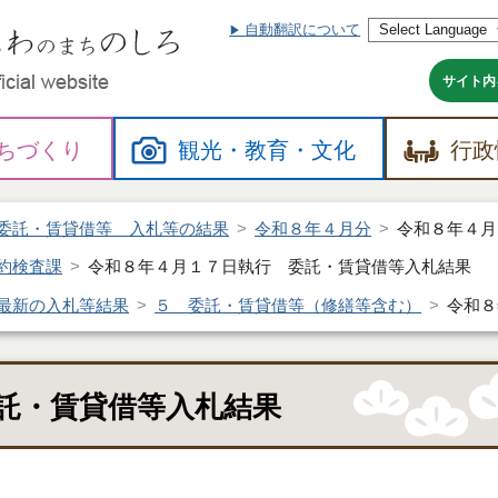
自動翻訳について
本
文
へ
サイト内
ちづくり
観光・
教育・
文化
行政
委託・賃貸借等 入札等の結果
令和８年４月分
令和８年４月
約検査課
令和８年４月１７日執行 委託・賃貸借等入札結果
最新の入札等結果
５ 委託・賃貸借等（修繕等含む）
令和８
託・賃貸借等入札結果