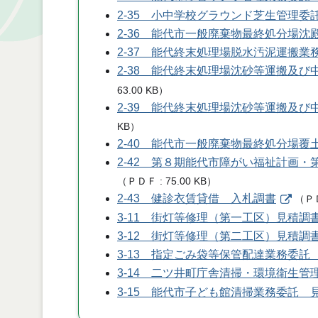
2-35 小中学校グラウンド芝生管理委
2-36 能代市一般廃棄物最終処分場
2-37 能代終末処理場脱水汚泥運搬
2-38 能代終末処理場沈砂等運搬及
63.00 KB
）
2-39 能代終末処理場沈砂等運搬及
KB
）
2-40 能代市一般廃棄物最終処分場
2-42 第８期能代市障がい福祉計画
（
ＰＤＦ
75.00 KB
）
2-43 健診衣賃貸借 入札調書
（
Ｐ
3-11 街灯等修理（第一工区）見積調
3-12 街灯等修理（第二工区）見積調
3-13 指定ごみ袋等保管配達業務委託
3-14 二ツ井町庁舎清掃・環境衛生
3-15 能代市子ども館清掃業務委託 