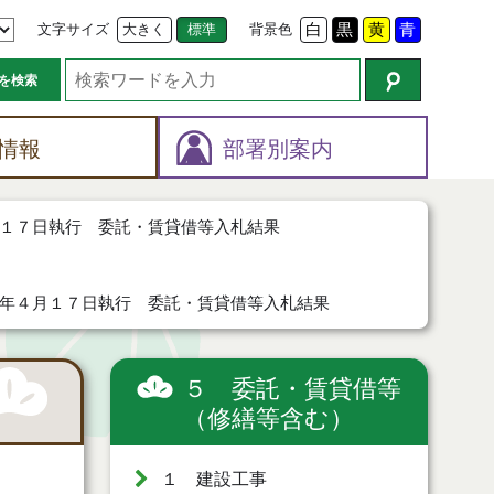
文字サイズ
大きく
標準
背景色
白
黒
黄
青
を検索
情報
部署別案内
１７日執行 委託・賃貸借等入札結果
年４月１７日執行 委託・賃貸借等入札結果
５ 委託・賃貸借等
（修繕等含む）
１ 建設工事