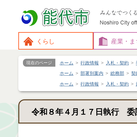
くらし
産業・
ま
ホーム
行政情報
入札・契約
現在のページ
ホーム
部署別案内
総務部
契
ホーム
行政情報
入札・契約
令和８年４月１７日執行 委