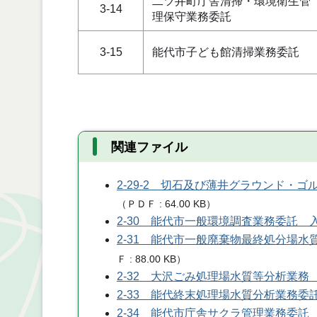
二ツ井町庁舎清掃・環境衛生管
3-14
理保守業務委託
3-15
能代市子ども館清掃業務委託
関連ファイル
2-29-2 切石及び薄井グラウンド・
（
ＰＤＦ
64.00 KB
）
2-30 能代市一般環境調査業務委託 
2-31 能代市一般廃棄物最終処分場
Ｆ
88.00 KB
）
2-32 大沢ごみ処理場水質等分析業務
2-33 能代終末処理場水質分析業務委
2-34 能代市庁舎サクラ管理業務委託