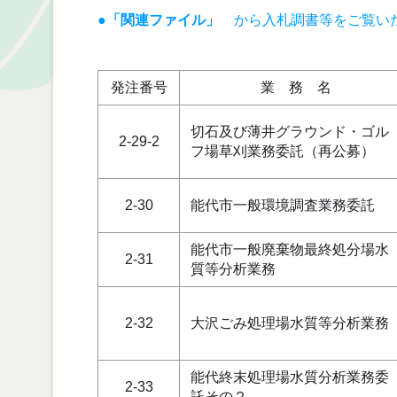
●「関連ファイル」
から入札調書等をご覧い
発注番号
業 務 名
切石及び薄井グラウンド・ゴル
2-29-2
フ場草刈業務委託（再公募）
2-30
能代市一般環境調査業務委託
能代市一般廃棄物最終処分場水
2-31
質等分析業務
2-32
大沢ごみ処理場水質等分析業務
能代終末処理場水質分析業務委
2-33
託その２