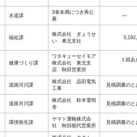
3者未満につき再公
水道課
―
募
株式会社 ぎょうせ
福祉課
5,192
い 東北支社
ワタキューセイモア
１組あ
健康づくり課
株式会社 東北支
店 秋田営業所
株式会社 品田電気
道路河川課
見積調書のと
工事
株式会社 鈴木電明
道路河川課
見積調書のと
舎
ヤマト運輸株式会
環境衛生課
見積調書のと
社 秋田能代営業所