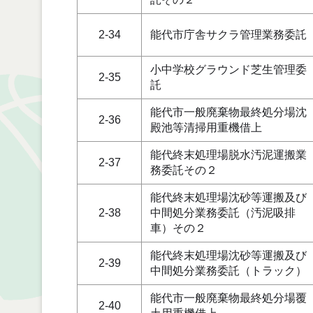
2-34
能代市庁舎サクラ管理業務委託
小中学校グラウンド芝生管理委
2-35
託
能代市一般廃棄物最終処分場沈
2-36
殿池等清掃用重機借上
能代終末処理場脱水汚泥運搬業
2-37
務委託その２
能代終末処理場沈砂等運搬及び
2-38
中間処分業務委託（汚泥吸排
車）その２
能代終末処理場沈砂等運搬及び
2-39
中間処分業務委託（トラック）
能代市一般廃棄物最終処分場覆
2-40