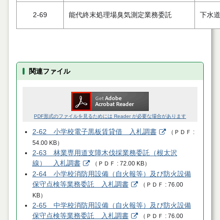
2-69
能代終末処理場臭気測定業務委託
下水
関連ファイル
PDF形式のファイルを見るためには Reader が必要な場合があります
2-62 小学校電子黒板賃貸借 入札調書
（
ＰＤＦ
54.00 KB
）
2-63 林業専用道支障木伐採業務委託（根太沢
線） 入札調書
（
ＰＤＦ
72.00 KB
）
2-64 小学校消防用設備（自火報等）及び防火設備
保守点検等業務委託 入札調書
（
ＰＤＦ
76.00
KB
）
2-65 中学校消防用設備（自火報等）及び防火設備
保守点検等業務委託 入札調書
（
ＰＤＦ
76.00