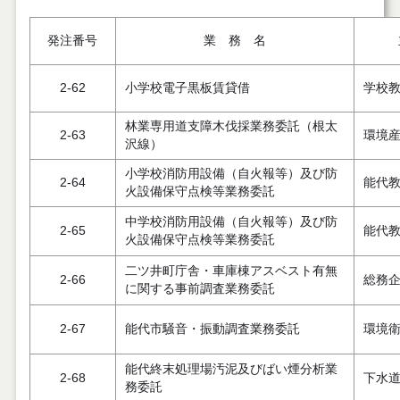
発注番号
業 務 名
2-62
小学校電子黒板賃貸借
学校
林業専用道支障木伐採業務委託（根太
2-63
環境
沢線）
小学校消防用設備（自火報等）及び防
2-64
能代
火設備保守点検等業務委託
中学校消防用設備（自火報等）及び防
2-65
能代
火設備保守点検等業務委託
二ツ井町庁舎・車庫棟アスベスト有無
2-66
総務
に関する事前調査業務委託
2-67
能代市騒音・振動調査業務委託
環境
能代終末処理場汚泥及びばい煙分析業
2-68
下水
務委託