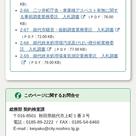
KB
）
2-66 二ツ井町庁舎・車庫棟アスベスト有無に関す
る事前調査業務委託 入札調書
（
ＰＤＦ
76.00
KB
）
2-67 能代市騒音・振動調査業務委託 入札調書
（
ＰＤＦ
72.00 KB
）
2-68 能代終末処理場汚泥及びばい煙分析業務委
託 入札調書
（
ＰＤＦ
77.00 KB
）
2-69 能代終末処理場臭気測定業務委託 入札調書
（
ＰＤＦ
76.00 KB
）
このページに関するお問合せ
総務部 契約検査課
〒016-8501
秋田県能代市上町１番３号
電話：0185-89-2222
FAX：0185-54-6460
E-mail：keiyaku@city.noshiro.lg.jp