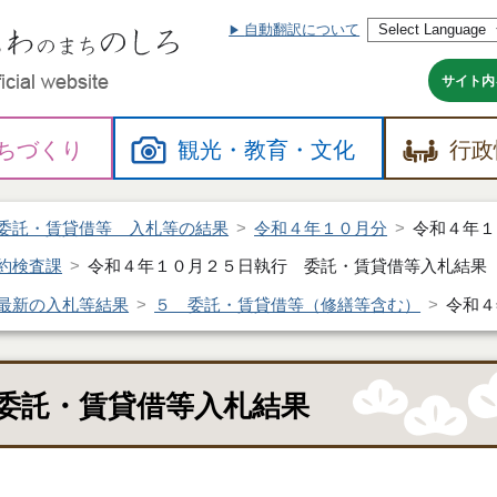
自動翻訳について
本
文
へ
サイト内
ちづくり
観光・
教育・
文化
行政
委託・賃貸借等 入札等の結果
令和４年１０月分
令和４年１
約検査課
令和４年１０月２５日執行 委託・賃貸借等入札結果
最新の入札等結果
５ 委託・賃貸借等（修繕等含む）
令和４
委託・賃貸借等入札結果