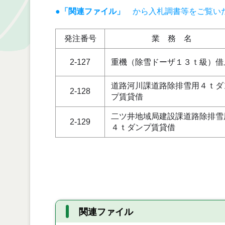
●「関連ファイル」
から入札調書等をご覧い
発注番号
業 務 名
2-127
重機（除雪ドーザ１３ｔ級）借
道路河川課道路除排雪用４ｔダ
2-128
プ賃貸借
二ツ井地域局建設課道路除排雪
2-129
４ｔダンプ賃貸借
関連ファイル