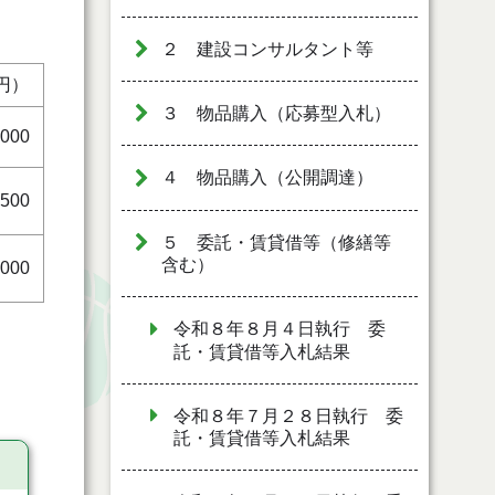
２ 建設コンサルタント等
円）
３ 物品購入（応募型入札）
,000
４ 物品購入（公開調達）
,500
５ 委託・賃貸借等（修繕等
含む）
,000
令和８年８月４日執行 委
託・賃貸借等入札結果
令和８年７月２８日執行 委
託・賃貸借等入札結果