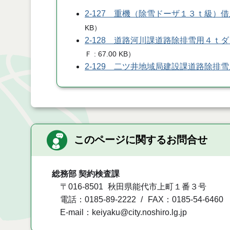
2-127 重機（除雪ドーザ１３ｔ級）
KB
）
2-128 道路河川課道路除排雪用４ｔ
Ｆ
67.00 KB
）
2-129 二ツ井地域局建設課道路除排
このページに関するお問合せ
総務部 契約検査課
〒016-8501
秋田県能代市上町１番３号
電話：0185-89-2222
FAX：0185-54-6460
E-mail：keiyaku@city.noshiro.lg.jp