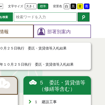
文字サイズ
大きく
標準
背景色
白
黒
黄
青
を検索
情報
部署別案内
０月２５日執行 委託・賃貸借等入札結果
年１０月２５日執行 委託・賃貸借等入札結果
５ 委託・賃貸借等
（修繕等含む）
１ 建設工事