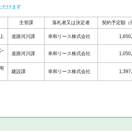
ただけます
主管課
落札者又は決定者
契約予定額（
上
道路河川課
幸和リース株式会社
1,650
ン
道路河川課
幸和リース株式会社
1,050
用
建設課
幸和リース株式会社
1,397