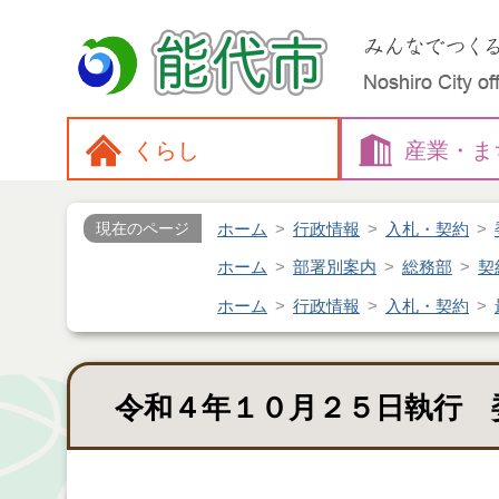
くらし
産業・
ま
ホーム
行政情報
入札・契約
現在のページ
ホーム
部署別案内
総務部
契
ホーム
行政情報
入札・契約
令和４年１０月２５日執行 