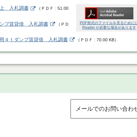
借上 入札調書
（
ＰＤＦ
51.00
PDF形式のファイルを見るために
ダンプ賃貸借 入札調書
（
ＰＤ
Reader が必要な場合があります
雪用４ｔダンプ賃貸借 入札調書
（
ＰＤＦ
70.00 KB
）
メールでのお問い合わ