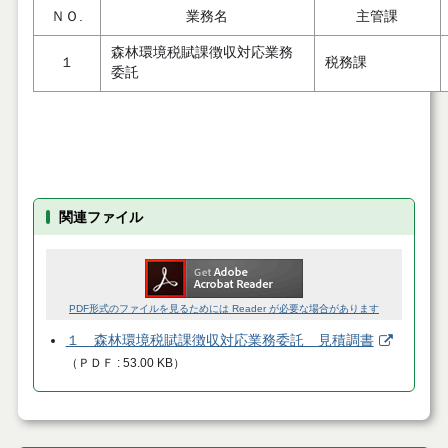
ＮＯ.
業務名
主管課
森林環境税賦課徴収対応業務
１
税務課
委託
関連ファイル
PDF形式のファイルを見るためには Reader が必要な場合があります
１ 森林環境税賦課徴収対応業務委託 見積調書
（
ＰＤＦ
53.00 KB
）