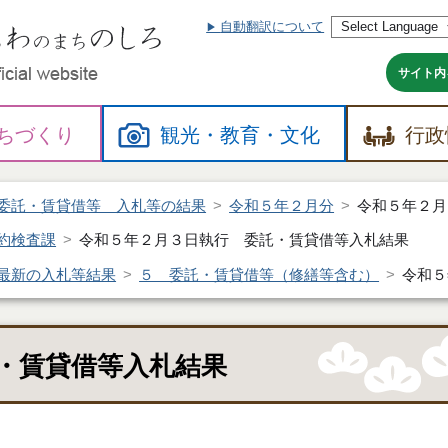
自動翻訳について
本
文
へ
サイト内
ちづくり
観光・
教育・
文化
行政
委託・賃貸借等 入札等の結果
令和５年２月分
令和５年２月
約検査課
令和５年２月３日執行 委託・賃貸借等入札結果
最新の入札等結果
５ 委託・賃貸借等（修繕等含む）
令和５
・賃貸借等入札結果