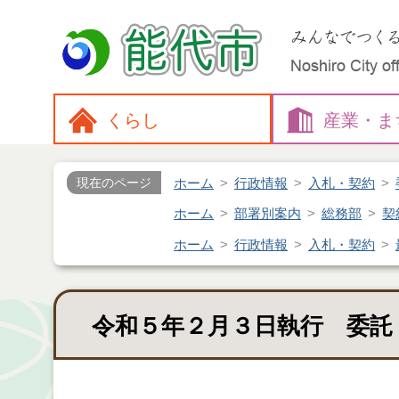
くらし
産業・
ま
ホーム
行政情報
入札・契約
現在のページ
ホーム
部署別案内
総務部
契
ホーム
行政情報
入札・契約
令和５年２月３日執行 委託