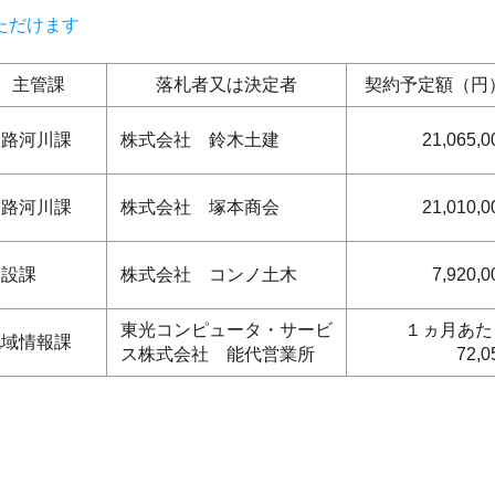
ただけます
主管課
落札者又は決定者
契約予定額（円
道路河川課
株式会社 鈴木土建
21,065,0
道路河川課
株式会社 塚本商会
21,010,0
建設課
株式会社 コンノ土木
7,920,0
東光コンピュータ・サービ
１ヵ月あた
地域情報課
ス株式会社 能代営業所
72,0