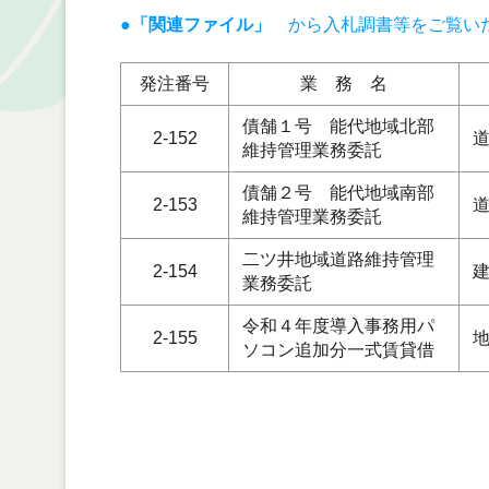
●「関連ファイル」
から入札調書等をご覧い
発注番号
業 務 名
債舗１号 能代地域北部
2-152
維持管理業務委託
債舗２号 能代地域南部
2-153
維持管理業務委託
二ツ井地域道路維持管理
2-154
業務委託
令和４年度導入事務用パ
2-155
ソコン追加分一式賃貸借