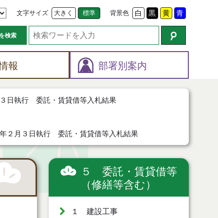
文字サイズ
大きく
標準
背景色
白
黒
黄
青
を検索
情報
部署別案内
３日執行 委託・賃貸借等入札結果
年２月３日執行 委託・賃貸借等入札結果
５ 委託・賃貸借等
（修繕等含む）
１ 建設工事