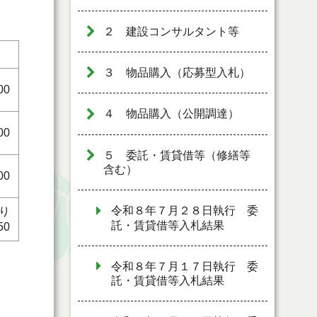
２ 建設コンサルタント等
）
３ 物品購入（応募型入札）
00
４ 物品購入（公開調達）
00
５ 委託・賃貸借等（修繕等
含む）
00
令和８年７月２８日執行 委
り
託・賃貸借等入札結果
50
令和８年７月１７日執行 委
託・賃貸借等入札結果