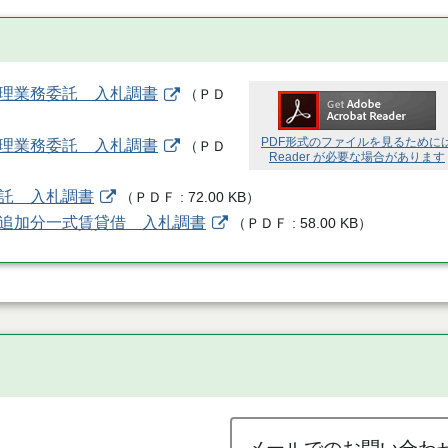
管理業務委託 入札調書
（
ＰＤ
PDF形式のファイルを見るために
管理業務委託 入札調書
（
ＰＤ
Reader が必要な場合があります
委託 入札調書
（
ＰＤＦ
72.00 KB
）
ン追加分一式賃貸借 入札調書
（
ＰＤＦ
58.00 KB
）