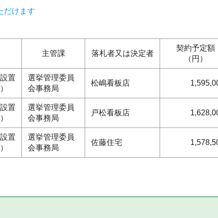
ただけます
契約予定額
主管課
落札者又は決定者
（円）
設置
選挙管理委員
松嶋看板店
1,595,0
）
会事務局
設置
選挙管理委員
戸松看板店
1,628,0
）
会事務局
設置
選挙管理委員
佐藤住宅
1,578,5
）
会事務局