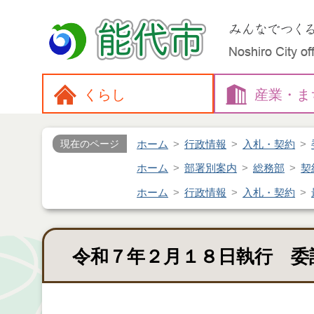
くらし
産業・
ま
ホーム
行政情報
入札・契約
現在のページ
ホーム
部署別案内
総務部
契
ホーム
行政情報
入札・契約
令和７年２月１８日執行 委