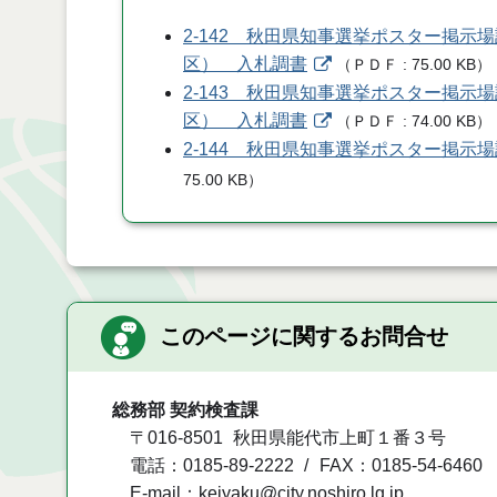
2-142 秋田県知事選挙ポスター掲示
区） 入札調書
（
ＰＤＦ
75.00 KB
）
2-143 秋田県知事選挙ポスター掲示
区） 入札調書
（
ＰＤＦ
74.00 KB
）
2-144 秋田県知事選挙ポスター掲
75.00 KB
）
このページに関するお問合せ
総務部 契約検査課
〒016-8501
秋田県能代市上町１番３号
電話：0185-89-2222
FAX：0185-54-6460
E-mail：keiyaku@city.noshiro.lg.jp