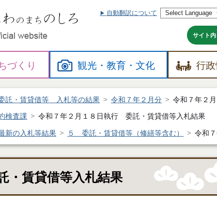
自動翻訳について
本
文
へ
サイト内
ちづくり
観光・
教育・
文化
行政
委託・賃貸借等 入札等の結果
令和７年２月分
令和７年２月
約検査課
令和７年２月１８日執行 委託・賃貸借等入札結果
最新の入札等結果
５ 委託・賃貸借等（修繕等含む）
令和７
託・賃貸借等入札結果