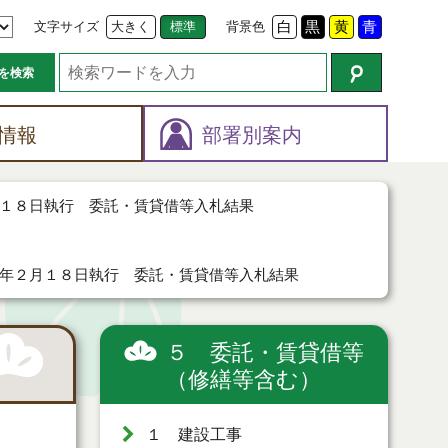
文字サイズ
大きく
標準
背景色
白
黒
黄
青
を検索
情報
部署別案内
１８日執行 委託・賃貸借等入札結果
年２月１８日執行 委託・賃貸借等入札結果
５ 委託・賃貸借等
（修繕等含む）
１ 建設工事