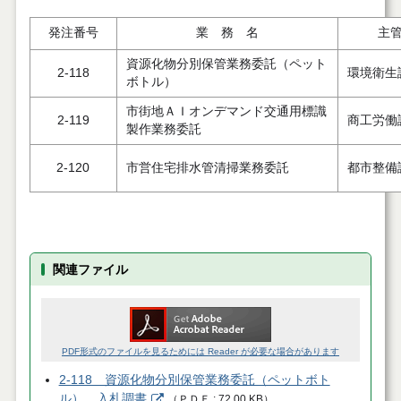
発注番号
業 務 名
主
資源化物分別保管業務委託（ペット
2-118
環境衛生
ボトル）
市街地ＡＩオンデマンド交通用標識
2-119
商工労働
製作業務委託
2-120
市営住宅排水管清掃業務委託
都市整備
関連ファイル
PDF形式のファイルを見るためには Reader が必要な場合があります
2-118 資源化物分別保管業務委託（ペットボト
ル） 入札調書
（
ＰＤＦ
72.00 KB
）