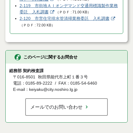
2-119 市街地ＡＩオンデマンド交通用標識製作業務
委託 入札調書
（
ＰＤＦ
71.00 KB
）
2-120 市営住宅排水管清掃業務委託 入札調書
（
ＰＤＦ
72.00 KB
）
このページに関するお問合せ
総務部 契約検査課
〒016-8501
秋田県能代市上町１番３号
電話：0185-89-2222
FAX：0185-54-6460
E-mail：keiyaku@city.noshiro.lg.jp
メールでのお問い合わせ