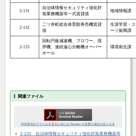
自治体情報セキュリティ強化対
2-131
地域情報課
策業務機器等一式賃貸借
二ツ井町総合体育館券売機賃貸
生涯学習・ス
2-132
借
ーツ振興課
回転円板減速機、ブロワー、撹
2-133
拌機、連続遠心分離機オーバー
環境衛生課
ホール
関連ファイル
PDF形式のファイルを見るためには Reader が必要な場合があります
2-131 自治体情報セキュリティ強化対策業務機器等