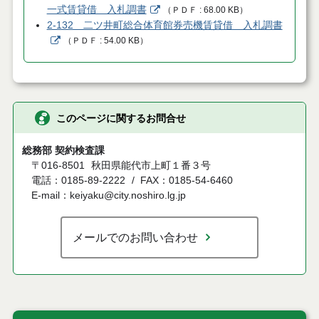
一式賃貸借 入札調書
（
ＰＤＦ
68.00 KB
）
2-132 二ツ井町総合体育館券売機賃貸借 入札調書
（
ＰＤＦ
54.00 KB
）
このページに関するお問合せ
総務部 契約検査課
〒016-8501
秋田県能代市上町１番３号
電話：0185-89-2222
FAX：0185-54-6460
E-mail：keiyaku@city.noshiro.lg.jp
メールでのお問い合わせ