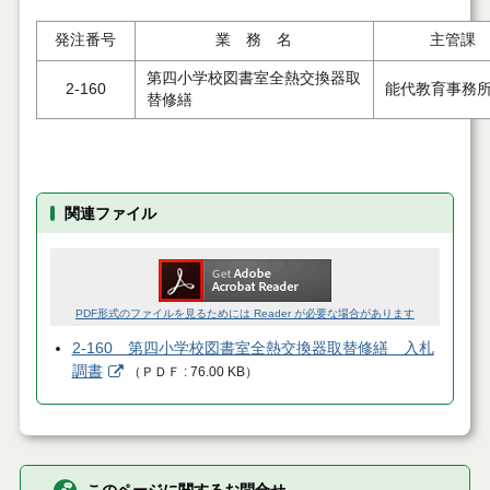
発注番号
業 務 名
主管課
第四小学校図書室全熱交換器取
2-160
能代教育事務
替修繕
関連ファイル
PDF形式のファイルを見るためには Reader が必要な場合があります
2-160 第四小学校図書室全熱交換器取替修繕 入札
調書
（
ＰＤＦ
76.00 KB
）