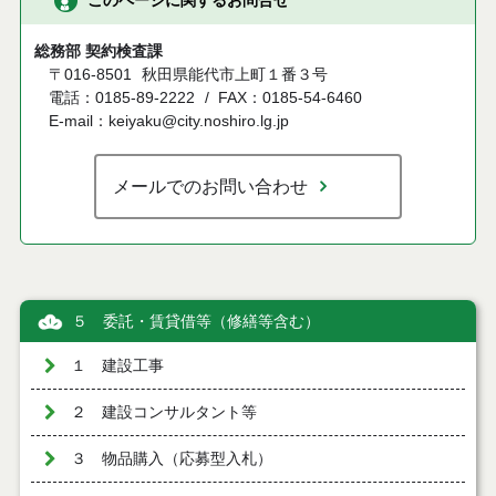
このページに関するお問合せ
総務部 契約検査課
〒016-8501
秋田県能代市上町１番３号
電話：0185-89-2222
FAX：0185-54-6460
E-mail：keiyaku@city.noshiro.lg.jp
メールでのお問い合わせ
５ 委託・賃貸借等（修繕等含む）
１ 建設工事
２ 建設コンサルタント等
３ 物品購入（応募型入札）